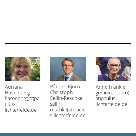
Pfarrer Björn-
Anne Fränkle
Adriana
Christoph
gemeindebüro(
Hasenberg
Sellin-Reschke
at)paulus-
hasenberg(at)pa
sellin-
lichterfelde.de
ulus-
reschke(at)paulu
lichterfelde.de
s-lichterfelde.de