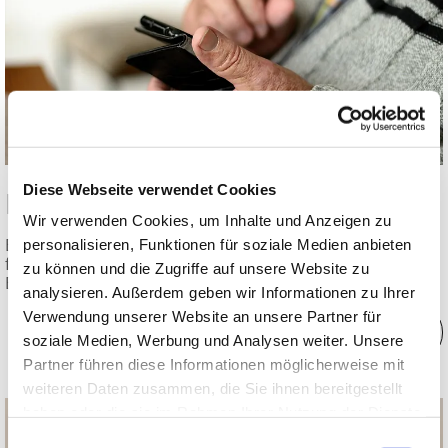
Diese Webseite verwendet Cookies
Besuchsdienst
Wir verwenden Cookies, um Inhalte und Anzeigen zu
Eine Gemeinde, in der sich niemand allein und verlassen
personalisieren, Funktionen für soziale Medien anbieten
fühlt, das wünschen sich viele Menschen. Die Aktiven im
zu können und die Zugriffe auf unsere Website zu
Besuchsdienst helfen..
analysieren. Außerdem geben wir Informationen zu Ihrer
Verwendung unserer Website an unsere Partner für
soziale Medien, Werbung und Analysen weiter. Unsere
Partner führen diese Informationen möglicherweise mit
weiteren Daten zusammen, die Sie ihnen bereitgestellt
haben oder die sie im Rahmen Ihrer Nutzung der Dienste
gesammelt haben.
Einwilligungsauswahl