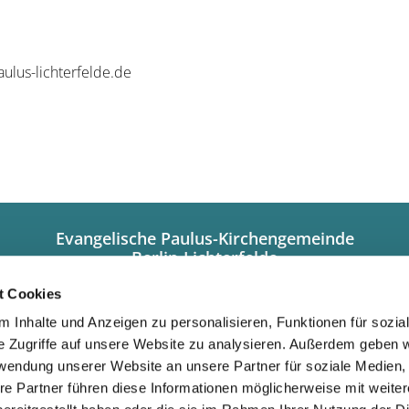
ulus-lichterfelde.de
Evangelische Paulus-Kirchengemeinde
Berlin-Lichterfelde
Hindenburgdamm 101a
12203 Berlin
t Cookies
+49308449320
 Inhalte und Anzeigen zu personalisieren, Funktionen für sozia
info@paulus-lichterfelde.de
e Zugriffe auf unsere Website zu analysieren. Außerdem geben w
Gemeindebüro:
rwendung unserer Website an unsere Partner für soziale Medien
Dienstag/Donnerstag 10.00 bis 12.00 Uhr
re Partner führen diese Informationen möglicherweise mit weite
und nach Vereinbarung