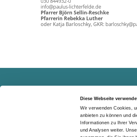
030 844932-0
info@paulus-lichterfelde.de
Pfarrer Björn Sellin-Reschke
Pfarrerin Rebekka Luther
oder Katja Barloschky, GKR:
barloschky@pa
Diese Webseite verwende
Wir verwenden Cookies, um
anbieten zu können und di
Informationen zu Ihrer Ve
und Analysen weiter. Unse