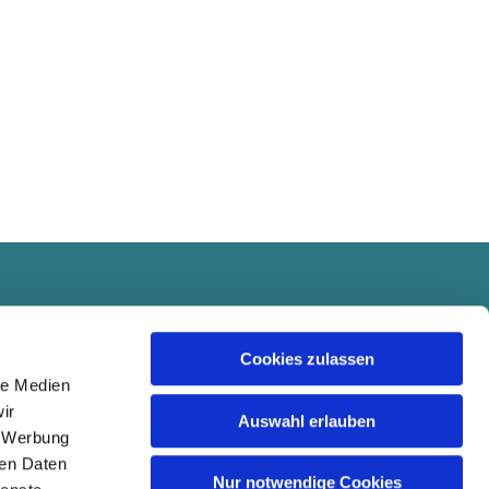
Cookies zulassen
le Medien
ir
Auswahl erlauben
, Werbung
ren Daten
Nur notwendige Cookies