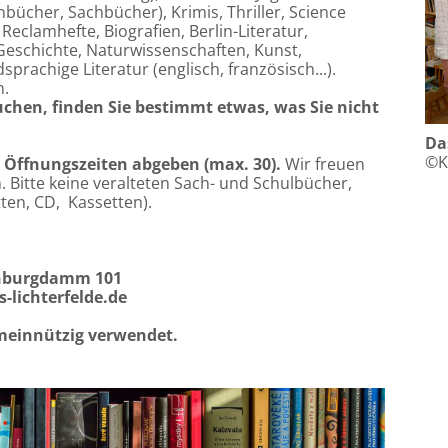
bücher, Sachbücher), Krimis, Thriller, Science
 Reclamhefte, Biografien, Berlin-Literatur,
Geschichte, Naturwissenschaften, Kunst,
sprachige Literatur (englisch, französisch...).
n.
uchen, finden Sie bestimmt etwas, was Sie nicht
Da
©K
 Öffnungszeiten abgeben (max. 30).
Wir freuen
 Bitte keine veralteten Sach- und Schulbücher,
tten, CD, Kassetten).
enburgdamm 101
s-lichterfelde.de
meinnützig verwendet.