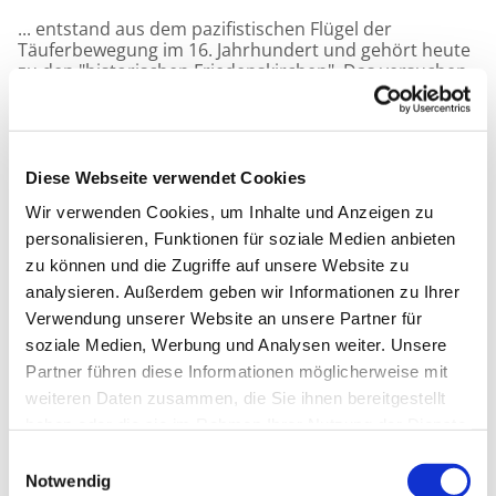
... entstand aus dem pazifistischen Flügel der
Täuferbewegung im 16. Jahrhundert und gehört heute
zu den "historischen Friedenskirchen". Das versuchen
wir als Berliner Mennoniten Gemeinde, die wir eine
sehr bunt gemischte Gruppe sind, mit unseren
Möglichkeiten durchzubuchstabieren. Bei uns findet
viel Begegnung statt - so gibt es in unserem
Gemeindehaus, dem "Menno-Heim", Möglichkeiten zu
Diese Webseite verwendet Cookies
übernachten, was gerne von Gästen aus aller Welt
Wir verwenden Cookies, um Inhalte und Anzeigen zu
genutzt wird.
personalisieren, Funktionen für soziale Medien anbieten
Promenadenstraße 15b, 12207 Berlin-Lichterfelde
zu können und die Zugriffe auf unsere Website zu
analysieren. Außerdem geben wir Informationen zu Ihrer
mehr..
Verwendung unserer Website an unsere Partner für
soziale Medien, Werbung und Analysen weiter. Unsere
Partner führen diese Informationen möglicherweise mit
weiteren Daten zusammen, die Sie ihnen bereitgestellt
haben oder die sie im Rahmen Ihrer Nutzung der Dienste
gesammelt haben.
Einwilligungsauswahl
Notwendig