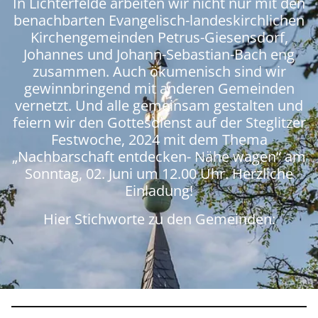
In Lichterfelde arbeiten wir nicht nur mit den
benachbarten Evangelisch-landeskirchlichen
Kirchengemeinden Petrus-Giesensdorf,
Johannes und Johann-Sebastian-Bach eng
zusammen. Auch ökumenisch sind wir
gewinnbringend mit anderen Gemeinden
vernetzt. Und alle gemeinsam gestalten und
feiern wir den Gottesdienst auf der Steglitzer
Festwoche, 2024 mit dem Thema
„Nachbarschaft entdecken- Nähe wagen“ am
Sonntag, 02. Juni um 12.00 Uhr. Herzliche
Einladung!
Hier Stichworte zu den Gemeinden: