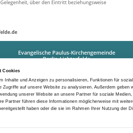
e Gelegenheit, über den Eintritt beziehungsweise
felde.de
Evangelische Paulus-Kirchengemeinde
Berlin-Lichterfelde
Hindenburgdamm 101a
12203 Berlin
t Cookies
+49308449320
 Inhalte und Anzeigen zu personalisieren, Funktionen für sozia
info@paulus-lichterfelde.de
e Zugriffe auf unsere Website zu analysieren. Außerdem geben w
Gemeindebüro:
rwendung unserer Website an unsere Partner für soziale Medien
Dienstag/Donnerstag 10.00 bis 12.00 Uhr
re Partner führen diese Informationen möglicherweise mit weite
und nach Vereinbarung
ereitgestellt haben oder die sie im Rahmen Ihrer Nutzung der D
Impressum
Datenschutzerklärung
ChurchDesk-Login