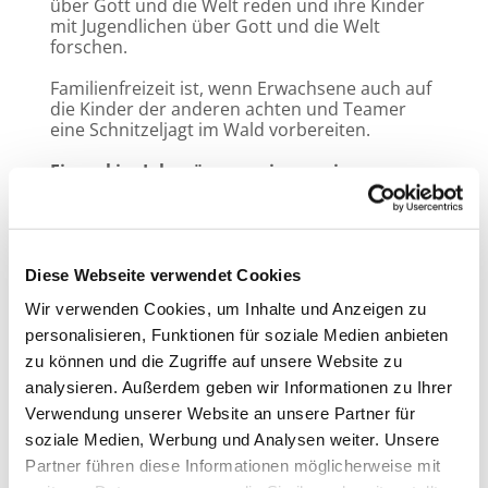
über Gott und die Welt reden und ihre Kinder
mit Jugendlichen über Gott und die Welt
forschen.
Familienfreizeit ist, wenn Erwachsene auch auf
die Kinder der anderen achten und Teamer
eine Schnitzeljagt im Wald vorbereiten.
Einmal im Jahr gönnen wir uns eine
Familienfreizeit im Berliner Umland - so
auch 2026:
vom 02. bis 04. Oktober in der
Jugendherberge Burg Spreewald!
Hier zu den Details und zum Anmeldelink
Diese Webseite verwendet Cookies
Wir verwenden Cookies, um Inhalte und Anzeigen zu
Anmelden ansonsten unter meister@paulus-
lichterfelde.de
personalisieren, Funktionen für soziale Medien anbieten
zu können und die Zugriffe auf unsere Website zu
Eure Diakonin Carola Meister.
analysieren. Außerdem geben wir Informationen zu Ihrer
Verwendung unserer Website an unsere Partner für
soziale Medien, Werbung und Analysen weiter. Unsere
Partner führen diese Informationen möglicherweise mit