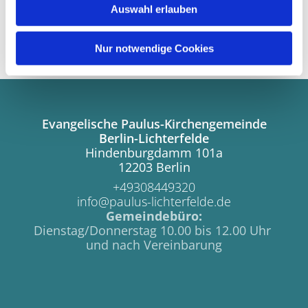
Diakonin Carola Meister
Auswahl erlauben
Telefon
: 030 84 49 32 25 (Küsterei)
Email
: meister(at)paulus-lichterfelde.de
Nur notwendige Cookies
Evangelische Paulus-Kirchengemeinde
Berlin-Lichterfelde
Hindenburgdamm 101a
12203 Berlin
+49308449320
info@paulus-lichterfelde.de
Gemeindebüro:
Dienstag/Donnerstag 10.00 bis 12.00 Uhr
und nach Vereinbarung