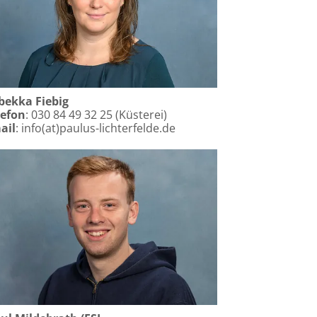
bekka Fiebig
lefon
: 030 84 49 32 25 (Küsterei)
ail
: info(at)paulus-lichterfelde.de