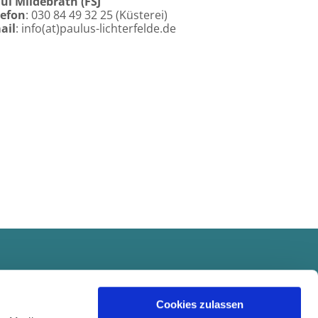
ul Mildebrath (FSJ
lefon
: 030 84 49 32 25 (Küsterei)
ail
: info(at)paulus-lichterfelde.de
Cookies zulassen