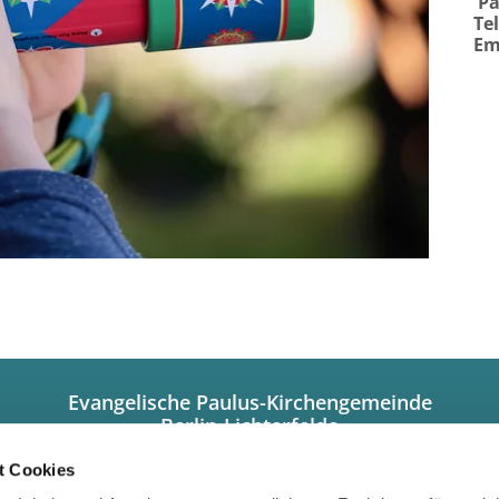
Pa
Te
Em
Evangelische Paulus-Kirchengemeinde
Berlin-Lichterfelde
Hindenburgdamm 101a
12203 Berlin
t Cookies