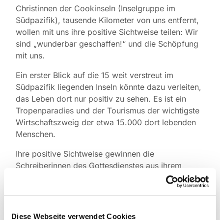
Christinnen der Cookinseln (Inselgruppe im
Südpazifik), tausende Kilometer von uns entfernt,
wollen mit uns ihre positive Sichtweise teilen: Wir
sind „wunderbar geschaffen!“ und die Schöpfung
mit uns.
Ein erster Blick auf die 15 weit verstreut im
Südpazifik liegenden Inseln könnte dazu verleiten,
das Leben dort nur positiv zu sehen. Es ist ein
Tropenparadies und der Tourismus der wichtigste
Wirtschaftszweig der etwa 15.000 dort lebenden
Menschen.
Ihre positive Sichtweise gewinnen die
Schreiberinnen des Gottesdienstes aus ihrem
Glauben und aus dem Psalm 139. Trotz
problematischer Missionierungserfahrungen wird
der christliche Glaube auf den Inseln von gut 90%
der Menschen selbstverständlich gelebt und ist
Diese Webseite verwendet Cookies