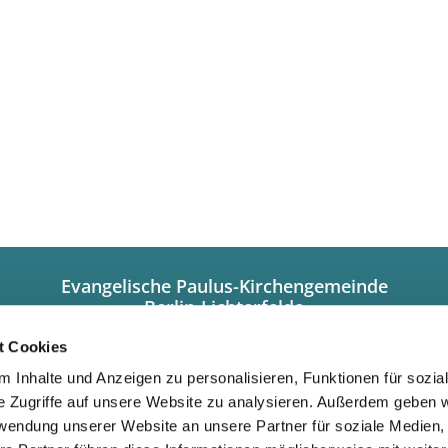
Evangelische Paulus-Kirchengemeinde
Berlin-Lichterfelde
Hindenburgdamm 101a
12203 Berlin
t Cookies
+49308449320
 Inhalte und Anzeigen zu personalisieren, Funktionen für sozia
info@paulus-lichterfelde.de
e Zugriffe auf unsere Website zu analysieren. Außerdem geben w
Gemeindebüro:
rwendung unserer Website an unsere Partner für soziale Medien
Dienstag/Donnerstag 10.00 bis 12.00 Uhr