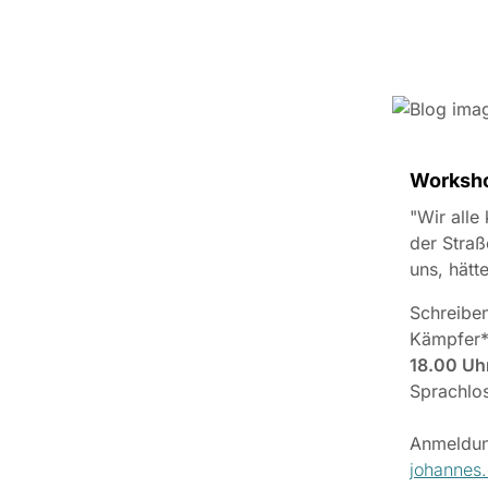
Worksho
"Wir alle
der Straß
uns, hät
Schreiben
Kämpfer*
18.00 Uh
Sprachlos
Anmeldun
johannes