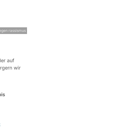
egen rassismus
der auf
rgern wir
bis
-