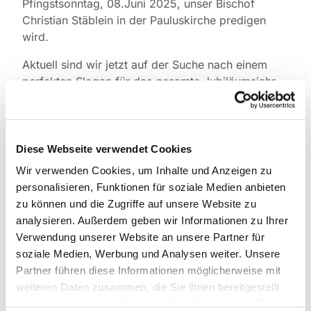
Pfingstsonntag, 08.Juni 2025, unser Bischof
Christian Stäblein in der Pauluskirche predigen
wird.
Aktuell sind wir jetzt auf der Suche nach einem
perfekten Slogan für das gesamte Jubiläumsjahr.
Deshalb die Einladung an alle:
Machen Sie mit! Entwerfen Sie einen eigenen
Slogan und nehmen Sie am Wettbewerb um den
Diese Webseite verwendet Cookies
besten Spruch teil! Er darf maximal 20 Zeichen
Wir verwenden Cookies, um Inhalte und Anzeigen zu
haben, sollte einprägsam sein und deutlich
personalisieren, Funktionen für soziale Medien anbieten
machen, was die Paulus-Kirchengemeinde
zu können und die Zugriffe auf unsere Website zu
ausmacht. Nach Möglichkeit sollte er auch
analysieren. Außerdem geben wir Informationen zu Ihrer
Menschen außerhalb der Gemeinde auf ”Paulus”
Verwendung unserer Website an unsere Partner für
aufmerksam machen.
soziale Medien, Werbung und Analysen weiter. Unsere
Einsendungen bis zum 30. November bitte
Partner führen diese Informationen möglicherweise mit
an:
sellin-reschke@paulus-lichterfelde.de
.
weiteren Daten zusammen, die Sie ihnen bereitgestellt
haben oder die sie im Rahmen Ihrer Nutzung der Dienste