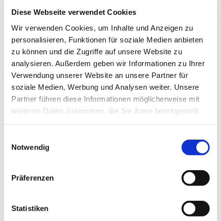
seelsorgliches Handeln zu reflektieren. Und: Sie
Diese Webseite verwendet Cookies
erkennen auch ihre Grenzen, wenn über die
Wir verwenden Cookies, um Inhalte und Anzeigen zu
Seelsorge hinaus eine Therapie angeraten ist.
personalisieren, Funktionen für soziale Medien anbieten
Zugegeben: auch wir als Pfarrerin, Pfarrer und
zu können und die Zugriffe auf unsere Website zu
Diakonin haben oft einen eng-gestrickten
analysieren. Außerdem geben wir Informationen zu Ihrer
Terminkalender. Dennoch ist es uns wichtig, auf
Verwendung unserer Website an unsere Partner für
unser seelsorgliches Angebot an dieser Stelle und
soziale Medien, Werbung und Analysen weiter. Unsere
in der beschriebenen aktuellen Lage erneut
Partner führen diese Informationen möglicherweise mit
aufmerksam zu machen.
weiteren Daten zusammen, die Sie ihnen bereitgestellt
Melden Sie sich gern bei uns!
haben oder die sie im Rahmen Ihrer Nutzung der Dienste
gesammelt haben.
Einwilligungsauswahl
Sollten Sie lieber ein Gespräch / eine Beratung mit
Notwendig
mehr Distanz wünschen, bietet die Evangelische
Kirche in unserer Stadt folgende Möglichkeiten
an:
Präferenzen
Die Lebensberatung am Berliner Dom
(erreichbar unter Tel.: 20269-403)
Statistiken
Die City-Seelsorge an der Kaiser-Wilhelm-