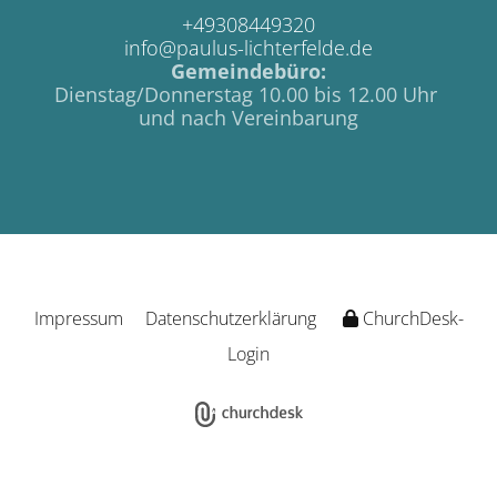
+49308449320
info@paulus-lichterfelde.de
Gemeindebüro:
Dienstag/Donnerstag 10.00 bis 12.00 Uhr
und nach Vereinbarung
Impressum
Datenschutzerklärung
ChurchDesk-
Login