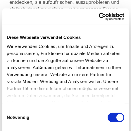
entdecken, sie aufzufrischen, auszuprobieren und
einfach dabei zu bleiben - mit der ganzen Freude
am Chorsingen!
Herzlich willkommen!
Anmeldung bitte
an: miller(at)paulus-lichterfelde.de
Diese Webseite verwendet Cookies
Hier mehr zum Singkreis
Wir verwenden Cookies, um Inhalte und Anzeigen zu
personalisieren, Funktionen für soziale Medien anbieten
zu können und die Zugriffe auf unsere Website zu
analysieren. Außerdem geben wir Informationen zu Ihrer
Verwendung unserer Website an unsere Partner für
soziale Medien, Werbung und Analysen weiter. Unsere
Partner führen diese Informationen möglicherweise mit
weiteren Daten zusammen, die Sie ihnen bereitgestellt
haben oder die sie im Rahmen Ihrer Nutzung der Dienste
gesammelt haben.
Einwilligungsauswahl
Notwendig