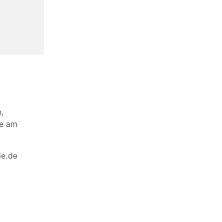
,
de am
de.de