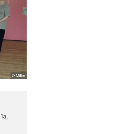
© Miller
1a,