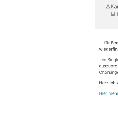
Kan
Mil
… für Sen
wiederfi
ein Singk
auszuprob
Chorsing
Herzlich
Hier mehr