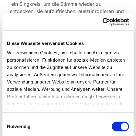
ein Singkreis, um die Stimme wieder zu
entdecken, sie aufzufrischen, auszuprobieren und
einfach dabei zu bleiben - mit der ganzen Freude
am Chorsingen!
Herzlich willkommen!
Anmeldung bitte
Diese Webseite verwendet Cookies
an: miller(at)paulus-lichterfelde.de
Wir verwenden Cookies, um Inhalte und Anzeigen zu
Hier mehr zum Singkreis
personalisieren, Funktionen für soziale Medien anbieten
zu können und die Zugriffe auf unsere Website zu
analysieren. Außerdem geben wir Informationen zu Ihrer
Verwendung unserer Website an unsere Partner für
soziale Medien, Werbung und Analysen weiter. Unsere
Partner führen diese Informationen möglicherweise mit
weiteren Daten zusammen, die Sie ihnen bereitgestellt
haben oder die sie im Rahmen Ihrer Nutzung der Dienste
gesammelt haben.
Einwilligungsauswahl
Notwendig