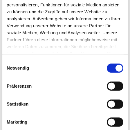
Preisträger des internationalen Roland V-
personalisieren, Funktionen für soziale Medien anbieten
Accordion Festivals, mit seinem Programm "Blick
zu können und die Zugriffe auf unsere Website zu
auf die Welt mit Akkordeon" am 21. März in der
analysieren. Außerdem geben wir Informationen zu Ihrer
Pauluskirche.
Verwendung unserer Website an unsere Partner für
soziale Medien, Werbung und Analysen weiter. Unsere
Hier ein paar Bilder des Konzerts, die Klaus Böse
Partner führen diese Informationen möglicherweise mit
für uns eingefangen hat.
weiteren Daten zusammen, die Sie ihnen bereitgestellt
haben oder die sie im Rahmen Ihrer Nutzung der Dienste
gesammelt haben.
Einwilligungsauswahl
Notwendig
Präferenzen
Dies könnte Sie auch
interessieren
Statistiken
Marketing