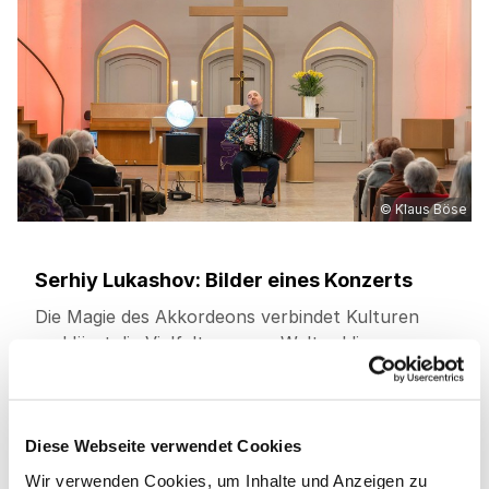
© Klaus Böse
Serhiy Lukashov: Bilder eines Konzerts
Die Magie des Akkordeons verbindet Kulturen
und lässt die Vielfalt unserer Welt erklingen.
Ruhige, berührende Melodien wechseln mit
reißenden Rhythmen, von unbekannten
Schätzen bis hin zu beliebten Welthits - und
Diese Webseite verwendet Cookies
genau so war es beim Solokonzert des
ukrainischen Akkordeonisten Serhiy Lukashov,
Wir verwenden Cookies, um Inhalte und Anzeigen zu