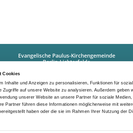
Evangelische Paulus-Kirchengemeinde
Berlin-Lichterfelde
Hindenburgdamm 101a
12203 Berlin
t Cookies
+49308449320
 Inhalte und Anzeigen zu personalisieren, Funktionen für sozia
info@paulus-lichterfelde.de
e Zugriffe auf unsere Website zu analysieren. Außerdem geben w
Gemeindebüro:
rwendung unserer Website an unsere Partner für soziale Medien
Dienstag/Donnerstag 10.00 bis 12.00 Uhr
re Partner führen diese Informationen möglicherweise mit weite
und nach Vereinbarung
ereitgestellt haben oder die sie im Rahmen Ihrer Nutzung der D
Impressum
Datenschutzerklärung
ChurchDesk-Login