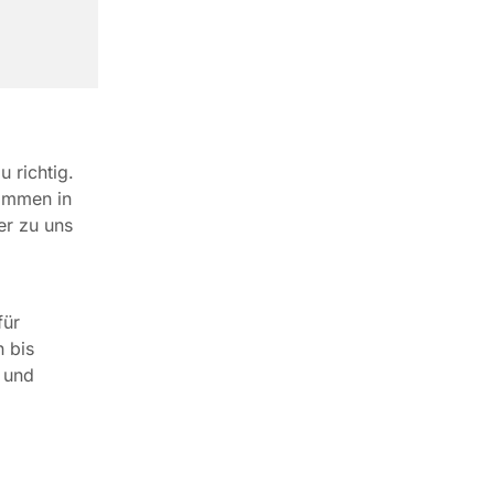
 richtig.
kommen in
er zu uns
für
 bis
 und