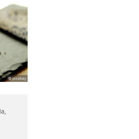
© pixabay
la,