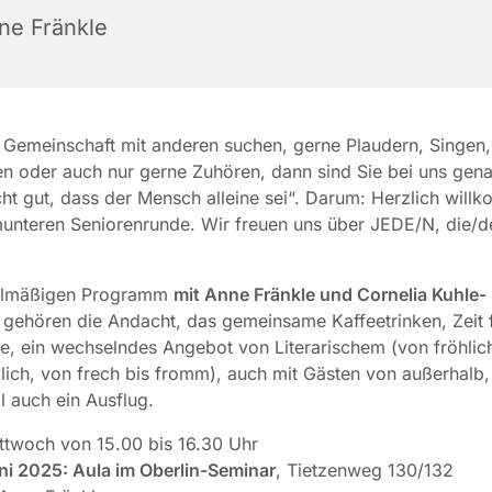
ne Fränkle
Gemeinschaft mit anderen suchen, gerne Plaudern, Singen,
en oder auch nur gerne Zuhören, dann sind Sie bei uns genau
icht gut, dass der Mensch alleine sei“. Darum: Herzlich will
unteren Seniorenrunde. Wir freuen uns über JEDE/N, die/d
elmäßigen Programm
mit Anne Fränkle und Cornelia Kuhle-
l
gehören die Andacht, das gemeinsame Kaffeetrinken, Zeit 
, ein wechselndes Angebot von Literarischem (von fröhlich
ich, von frech bis fromm), auch mit Gästen von außerhalb,
 auch ein Ausflug.
ttwoch von 15.00 bis 16.30 Uhr
uni 2025
: Aula im Oberlin-Seminar
, Tietzenweg 130/132