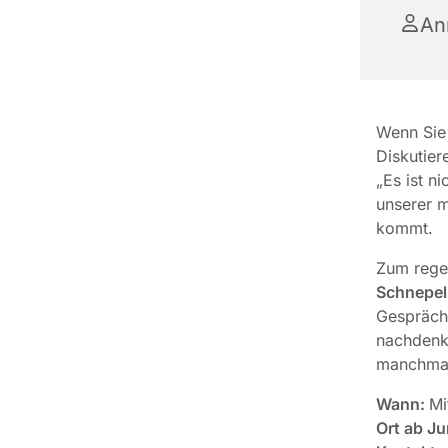
An
Wenn Sie 
Diskutier
„Es ist n
unserer m
kommt.
Zum reg
Schnepe
Gespräche
nachdenkl
manchmal
Wann:
Mi
Ort ab J