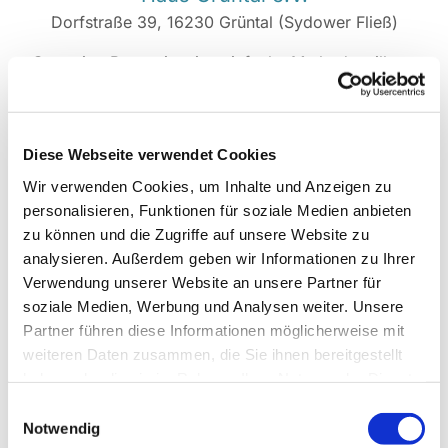
Dorfstraße 39, 16230 Grüntal (Sydower Fließ)
Centering Prayer ist eine einfache Methode stillen
Gebetes, um die Beziehung mit Gott zu vertiefen.
Eine Beziehung mit Gott zu pflegen, wird auch als
«inneres Beten» bezeichnet.
Diese Webseite verwendet Cookies
In den stillen Tagen wollen wir uns daran erinnern,
Wir verwenden Cookies, um Inhalte und Anzeigen zu
dass Gott uns näher ist als unser Atem, näher als
personalisieren, Funktionen für soziale Medien anbieten
unser Bewusstsein. Wir üben das innere Gebet und
zu können und die Zugriffe auf unsere Website zu
praktizieren unter anderem Centering Prayer (eine
analysieren. Außerdem geben wir Informationen zu Ihrer
Form des Herzensgebets, im Deutschen «Gebet
Verwendung unserer Website an unsere Partner für
der Sammlung» genannt) und die Lectio Divina.
soziale Medien, Werbung und Analysen weiter. Unsere
Partner führen diese Informationen möglicherweise mit
Die Tage finden im weitgehenden, aber nicht
weiteren Daten zusammen, die Sie ihnen bereitgestellt
durchgängig strengem Schweigen statt.
haben oder die sie im Rahmen Ihrer Nutzung der Dienste
Das Retreat ist kostenlos.
gesammelt haben.
Einwilligungsauswahl
Aufgeteilt werden die
Kosten für Unterkunft und
Notwendig
Verpflegung: 250 Euro