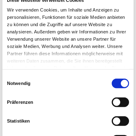
Diese Webseite verwendet Cookies
Neujahrsfest in diesem Jahr nicht versüßen. Über
100 Geiseln noch in der Gewalt der Hamas,
Wir verwenden Cookies, um Inhalte und Anzeigen zu
Terroranschläge aus Tunneln, gestern nun
personalisieren, Funktionen für soziale Medien anbieten
Raketenhagel auf Israel aus dem Iran.
zu können und die Zugriffe auf unsere Website zu
analysieren. Außerdem geben wir Informationen zu Ihrer
Und dennoch und umso mehr: Wir wünschen
Verwendung unserer Website an unsere Partner für
unseren jüdischen Mitbürgern ein Frohes neues
soziale Medien, Werbung und Analysen weiter. Unsere
Jahr!
Partner führen diese Informationen möglicherweise mit
weiteren Daten zusammen, die Sie ihnen bereitgestellt
Hier vom mdr mehr
zu Ursprung, Bräuchen und
haben oder die sie im Rahmen Ihrer Nutzung der Dienste
Gedanken an Rosch ha-Schana 2024
gesammelt haben.
Einwilligungsauswahl
Notwendig
Präferenzen
Dies könnte Sie auch
Statistiken
interessieren