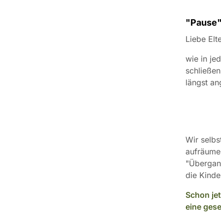
"Pause"
Liebe Elte
wie in je
schließen
längst an
Wir selbs
aufräumen
"Übergang
die Kinde
Schon je
eine gese