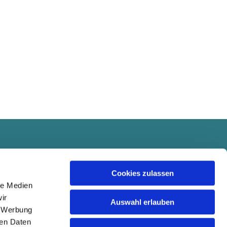
Cookies zulassen
le Medien
ir
Auswahl erlauben
, Werbung
ren Daten