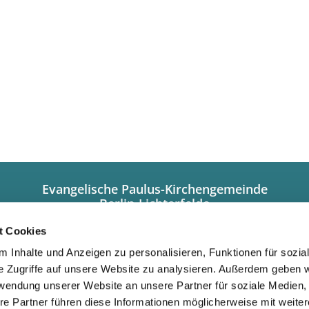
Evangelische Paulus-Kirchengemeinde
Berlin-Lichterfelde
Hindenburgdamm 101a
12203 Berlin
t Cookies
+49308449320
 Inhalte und Anzeigen zu personalisieren, Funktionen für sozia
info@paulus-lichterfelde.de
e Zugriffe auf unsere Website zu analysieren. Außerdem geben w
Gemeindebüro:
rwendung unserer Website an unsere Partner für soziale Medien
Dienstag/Donnerstag 10.00 bis 12.00 Uhr
re Partner führen diese Informationen möglicherweise mit weite