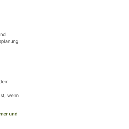
und
esplanung
udem
ist, wenn
mmer und