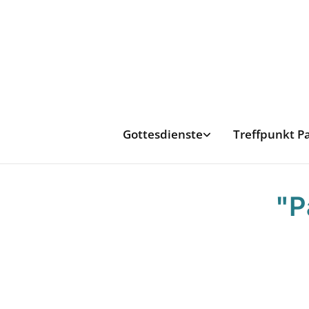
Gottesdienste
Treffpunkt P
"P