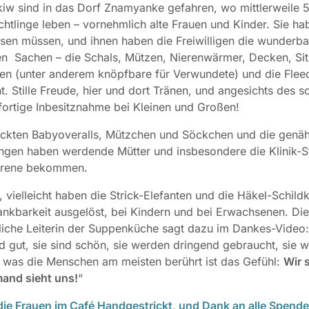
iw sind in das Dorf Znamyanke gefahren, wo mittlerweile 
chtlinge leben – vornehmlich alte Frauen und Kinder. Sie ha
sen müssen, und ihnen haben die Freiwilligen die wunderba
en Sachen – die Schals, Mützen, Nierenwärmer, Decken, Sit
en (unter anderem knöpfbare für Verwundete) und die Flee
t. Stille Freude, hier und dort Tränen, und angesichts des 
fortige Inbesitznahme bei Kleinen und Großen!
ickten Babyoveralls, Mützchen und Söckchen und die genä
ngen haben werdende Mütter und insbesondere die Klinik-St
orene bekommen.
 vielleicht haben die Strick-Elefanten und die Häkel-Schildk
nkbarkeit ausgelöst, bei Kindern und bei Erwachsenen. Die
iche Leiterin der Suppenküche sagt dazu im Dankes-Video:
d gut, sie sind schön, sie werden dringend gebraucht, sie 
 was die Menschen am meisten berührt ist das Gefühl:
Wir 
emand sieht uns!
“
ie Frauen im Café Handgestrickt, und Dank an alle Spend