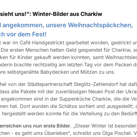
sieht uns!“: Winter-Bilder aus Charkiw
nd angekommen, unsere Weihnachtspäckchen,
ch vor dem Fest!
t war im Café Handgestrickt gearbeitet worden, gestrickt u
 Die ersten Menschen hatten Geld gespendet für Charkiw, s
ken für Kinder gekauft werden konnten, samt Weihnachtsle
derin brachte rechtzeitig am letzten Tag vor dem Packen d
re selbstgenähte Babydecken und Mützen zu uns.
hel von der Städtepartnerschaft Steglitz-Zehlendorf hat daf
dass alle Pakete mit der zuverlässigen Neuen Post der Ukrai
 angekommen sind in der Suppenküche Charkiw, die die Ver
n hat. Dort wurden die Schätze sortiert und ‚ausgestellt‘, 
 hergestellt werden konnte für die Verteilung zu den Bedürft
erreichen uns nun erste Bilder
. „Dieser Winter ist besonders
hen - es geht ums Überleben“, schreibt uns Olga Pischel. V