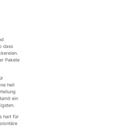
nd
o dass
ckereien.
er Pakete
ür
ne heil
teilung
damit ein
igsten.
 hart für
olontäre