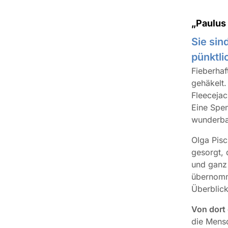
„Paulus 
Sie si
pünktli
Fieberhaf
gehäkelt.
Fleecejac
Eine Spen
wunderba
Olga Pisc
gesorgt, 
und ganz
übernomme
Überblick
Von dort 
die Mensc