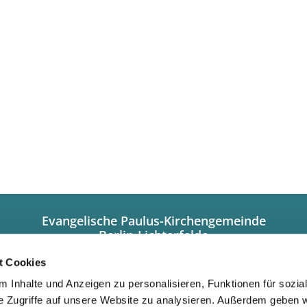
Evangelische Paulus-Kirchengemeinde
Berlin-Lichterfelde
Hindenburgdamm 101a
12203 Berlin
t Cookies
+49308449320
 Inhalte und Anzeigen zu personalisieren, Funktionen für sozia
info@paulus-lichterfelde.de
e Zugriffe auf unsere Website zu analysieren. Außerdem geben w