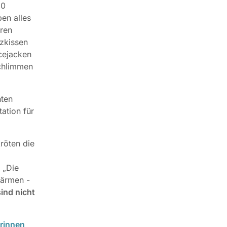
50
ben alles
ren
zkissen
cejacken
schlimmen
hten
ation für
röten die
 „Die
wärmen -
sind nicht
erinnen