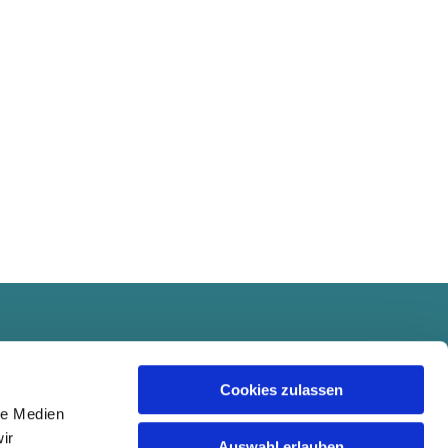
Cookies zulassen
le Medien
ir
Auswahl erlauben