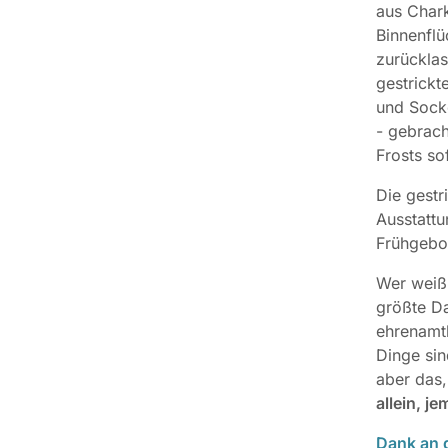
aus Chark
Binnenflü
zurücklas
gestrickt
und Sock
- gebrach
Frosts so
Die gestr
Ausstattu
Frühgeb
Wer weiß,
größte Da
ehrenamtl
Dinge sin
aber das,
allein, j
Dank an d