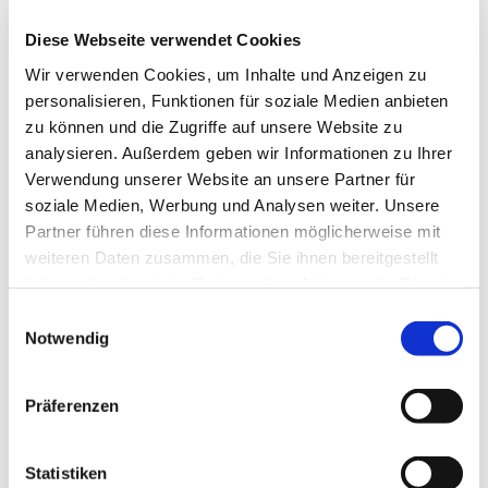
Den ganzen Nachmittag über herrschte ein
Diese Webseite verwendet Cookies
munteres Kommen und Gehen: Kleidungsstücke
Wir verwenden Cookies, um Inhalte und Anzeigen zu
wurden anprobiert, fröhliche Plaudereien geführt
personalisieren, Funktionen für soziale Medien anbieten
und gemütlich Kaffee getrunken.
zu können und die Zugriffe auf unsere Website zu
Neben vielen Menschen aus Paulus fanden auch
analysieren. Außerdem geben wir Informationen zu Ihrer
Besucher*innen den Weg zu uns, die unsere
Verwendung unserer Website an unsere Partner für
Gemeinde bisher nicht kannten.
soziale Medien, Werbung und Analysen weiter. Unsere
Partner führen diese Informationen möglicherweise mit
Wir freuen uns sehr, dass Familie Schulenberg sich
weiteren Daten zusammen, die Sie ihnen bereitgestellt
entschieden hat, das
Café künftig vierteljährlich
haben oder die sie im Rahmen Ihrer Nutzung der Dienste
anzubieten.
Der nächste Kleidertausch ist bereits
gesammelt haben.
Einwilligungsauswahl
für das kommende Frühjahr geplant!
Notwendig
Präferenzen
Statistiken