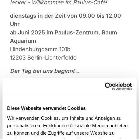
lecker - Willkommen im Paulus-Café!
dienstags in der Zeit von 09.00 bis 12.00
Uhr
ab Juni 2025 im Paulus-Zentrum, Raum
Aquarium
Hindenburgdamm 101b
12203 Berlin-Lichterfelde
Der Tag bei uns beginnt ..
... mit leckeren Kaffeespezialitäten und
natürlich auch Tee und Säften. Ab 9.30 Uhr
gibt es ein kleines Frühstückangebot in
Diese Webseite verwendet Cookies
gemütlicher Atmosphäre, und besonders
stolz sind wir auf unseren frischen, mit
Wir verwenden Cookies, um Inhalte und Anzeigen zu
personalisieren, Funktionen für soziale Medien anbieten
Liebe selbstgebackenen Kuchen.
zu können und die Zugriffe auf unsere Website zu