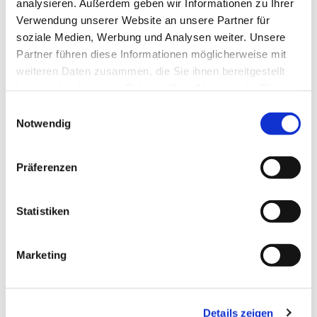
Spontan, allein, verabredet mit anderen, ob
analysieren. Außerdem geben wir Informationen zu Ihrer
aus der Gemeinde oder aus der
Verwendung unserer Website an unsere Partner für
soziale Medien, Werbung und Analysen weiter. Unsere
Nachbarschaft – ganz egal: Wir freuen uns
Partner führen diese Informationen möglicherweise mit
auf Sie und Euch alle. Hereinspaziert und
weiteren Daten zusammen, die Sie ihnen bereitgestellt
herzlich willkommen!
haben oder die sie im Rahmen Ihrer Nutzung der Dienste
gesammelt haben.
Beate Michaelis
und Team
Einwilligungsauswahl
Notwendig
Präferenzen
Statistiken
Marketing
Details zeigen