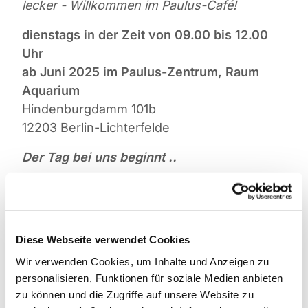
lecker - Willkommen im Paulus-Café!
dienstags in der Zeit von 09.00 bis 12.00
Uhr
ab Juni 2025 im Paulus-Zentrum, Raum
Aquarium
Hindenburgdamm 101b
12203 Berlin-Lichterfelde
Der Tag bei uns beginnt ..
... mit leckeren Kaffeespezialitäten und
natürlich auch Tee und Säften. Ab 9.30 Uhr
gibt es ein kleines Frühstückangebot in
Diese Webseite verwendet Cookies
gemütlicher Atmosphäre, und besonders
stolz sind wir auf unseren frischen, mit
Wir verwenden Cookies, um Inhalte und Anzeigen zu
personalisieren, Funktionen für soziale Medien anbieten
Liebe selbstgebackenen Kuchen.
zu können und die Zugriffe auf unsere Website zu