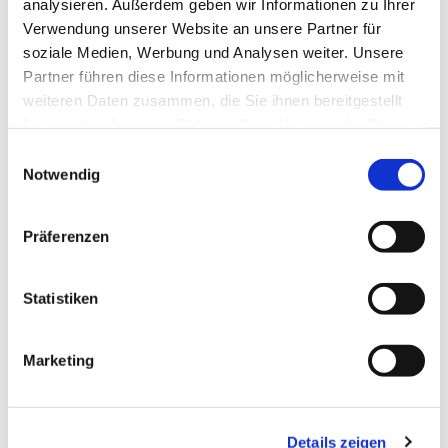
Spontan, allein, verabredet mit anderen, ob
analysieren. Außerdem geben wir Informationen zu Ihrer
aus der Gemeinde oder aus der
Verwendung unserer Website an unsere Partner für
soziale Medien, Werbung und Analysen weiter. Unsere
Nachbarschaft – ganz egal: Wir freuen uns
Partner führen diese Informationen möglicherweise mit
auf Sie und Euch alle. Hereinspaziert und
weiteren Daten zusammen, die Sie ihnen bereitgestellt
herzlich willkommen!
haben oder die sie im Rahmen Ihrer Nutzung der Dienste
gesammelt haben.
Beate Michaelis
und Team
Einwilligungsauswahl
Notwendig
Präferenzen
Statistiken
Marketing
Details zeigen