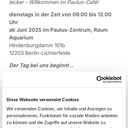
lecker - Willkommen im Paulus-Café!
dienstags in der Zeit von 09.00 bis 12.00
Uhr
ab Juni 2025 im Paulus-Zentrum, Raum
Aquarium
Hindenburgdamm 101b
12203 Berlin-Lichterfelde
Der Tag bei uns beginnt ..
... mit leckeren Kaffeespezialitäten und
natürlich auch Tee und Säften. Ab 9.30 Uhr
gibt es ein kleines Frühstückangebot in
Diese Webseite verwendet Cookies
gemütlicher Atmosphäre, und besonders
stolz sind wir auf unseren frischen, mit
Wir verwenden Cookies, um Inhalte und Anzeigen zu
personalisieren, Funktionen für soziale Medien anbieten
Liebe selbstgebackenen Kuchen.
zu können und die Zugriffe auf unsere Website zu