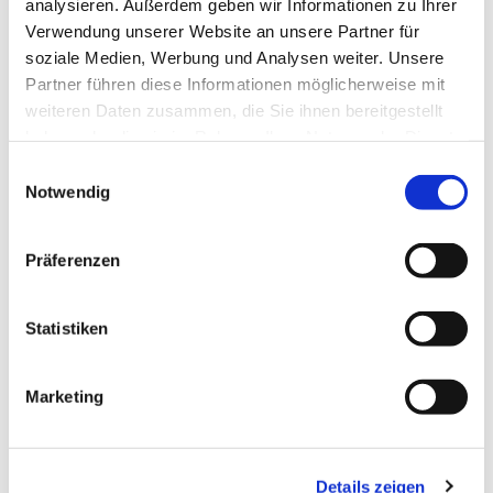
Spontan, allein, verabredet mit anderen, ob
analysieren. Außerdem geben wir Informationen zu Ihrer
aus der Gemeinde oder aus der
Verwendung unserer Website an unsere Partner für
soziale Medien, Werbung und Analysen weiter. Unsere
Nachbarschaft – ganz egal: Wir freuen uns
Partner führen diese Informationen möglicherweise mit
auf Sie und Euch alle. Hereinspaziert und
weiteren Daten zusammen, die Sie ihnen bereitgestellt
herzlich willkommen!
haben oder die sie im Rahmen Ihrer Nutzung der Dienste
gesammelt haben.
Beate Michaelis
und Team
Einwilligungsauswahl
Notwendig
Präferenzen
Statistiken
Marketing
Details zeigen