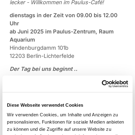
lecker - Willkommen im Paulus-Café!
dienstags in der Zeit von 09.00 bis 12.00
Uhr
ab Juni 2025 im Paulus-Zentrum, Raum
Aquarium
Hindenburgdamm 101b
12203 Berlin-Lichterfelde
Der Tag bei uns beginnt ..
... mit leckeren Kaffeespezialitäten und
natürlich auch Tee und Säften. Ab 9.30 Uhr
gibt es ein kleines Frühstückangebot in
Diese Webseite verwendet Cookies
gemütlicher Atmosphäre, und besonders
stolz sind wir auf unseren frischen, mit
Wir verwenden Cookies, um Inhalte und Anzeigen zu
personalisieren, Funktionen für soziale Medien anbieten
Liebe selbstgebackenen Kuchen.
zu können und die Zugriffe auf unsere Website zu