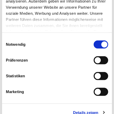
Spontan, allein, verabredet mit anderen, ob
analysieren. Außerdem geben wir Informationen zu Ihrer
aus der Gemeinde oder aus der
Verwendung unserer Website an unsere Partner für
soziale Medien, Werbung und Analysen weiter. Unsere
Nachbarschaft – ganz egal: Wir freuen uns
Partner führen diese Informationen möglicherweise mit
auf Sie und Euch alle. Hereinspaziert und
weiteren Daten zusammen, die Sie ihnen bereitgestellt
herzlich willkommen!
haben oder die sie im Rahmen Ihrer Nutzung der Dienste
gesammelt haben.
Beate Michaelis
und Team
Einwilligungsauswahl
Notwendig
Präferenzen
Statistiken
Marketing
Details zeigen