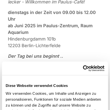
lecker - Willkommen im Paulus-Café!
dienstags in der Zeit von 09.00 bis 12.00
Uhr
ab Juni 2025 im Paulus-Zentrum, Raum
Aquarium
Hindenburgdamm 101b
12203 Berlin-Lichterfelde
Der Tag bei uns beginnt ..
... mit leckeren Kaffeespezialitäten und
natürlich auch Tee und Säften. Ab 9.30 Uhr
gibt es ein kleines Frühstückangebot in
Diese Webseite verwendet Cookies
gemütlicher Atmosphäre, und besonders
stolz sind wir auf unseren frischen, mit
Wir verwenden Cookies, um Inhalte und Anzeigen zu
personalisieren, Funktionen für soziale Medien anbieten
Liebe selbstgebackenen Kuchen.
zu können und die Zugriffe auf unsere Website zu