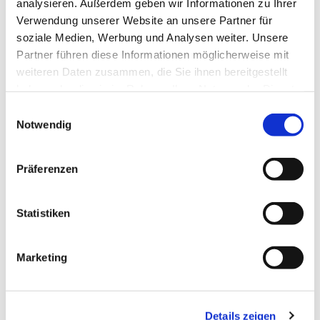
Spontan, allein, verabredet mit anderen, ob
analysieren. Außerdem geben wir Informationen zu Ihrer
aus der Gemeinde oder aus der
Verwendung unserer Website an unsere Partner für
soziale Medien, Werbung und Analysen weiter. Unsere
Nachbarschaft – ganz egal: Wir freuen uns
Partner führen diese Informationen möglicherweise mit
auf Sie und Euch alle. Hereinspaziert und
weiteren Daten zusammen, die Sie ihnen bereitgestellt
herzlich willkommen!
haben oder die sie im Rahmen Ihrer Nutzung der Dienste
gesammelt haben.
Beate Michaelis
und Team
Einwilligungsauswahl
Notwendig
Präferenzen
Statistiken
Marketing
Details zeigen