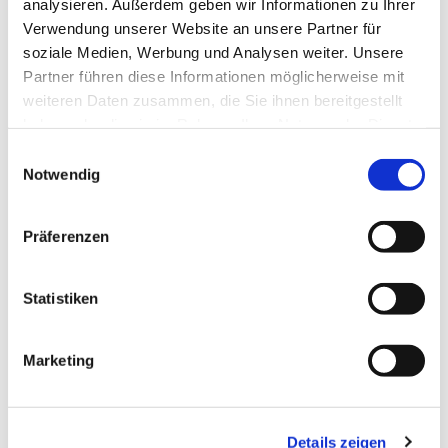
Spontan, allein, verabredet mit anderen, ob
analysieren. Außerdem geben wir Informationen zu Ihrer
aus der Gemeinde oder aus der
Verwendung unserer Website an unsere Partner für
soziale Medien, Werbung und Analysen weiter. Unsere
Nachbarschaft – ganz egal: Wir freuen uns
Partner führen diese Informationen möglicherweise mit
auf Sie und Euch alle. Hereinspaziert und
weiteren Daten zusammen, die Sie ihnen bereitgestellt
herzlich willkommen!
haben oder die sie im Rahmen Ihrer Nutzung der Dienste
gesammelt haben.
Beate Michaelis
und Team
Einwilligungsauswahl
Notwendig
Präferenzen
Statistiken
Marketing
Details zeigen