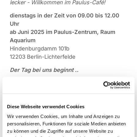
lecker - Willkommen im Paulus-Café!
dienstags in der Zeit von 09.00 bis 12.00
Uhr
ab Juni 2025 im Paulus-Zentrum, Raum
Aquarium
Hindenburgdamm 101b
12203 Berlin-Lichterfelde
Der Tag bei uns beginnt ..
... mit leckeren Kaffeespezialitäten und
natürlich auch Tee und Säften. Ab 9.30 Uhr
gibt es ein kleines Frühstückangebot in
Diese Webseite verwendet Cookies
gemütlicher Atmosphäre, und besonders
stolz sind wir auf unseren frischen, mit
Wir verwenden Cookies, um Inhalte und Anzeigen zu
personalisieren, Funktionen für soziale Medien anbieten
Liebe selbstgebackenen Kuchen.
zu können und die Zugriffe auf unsere Website zu