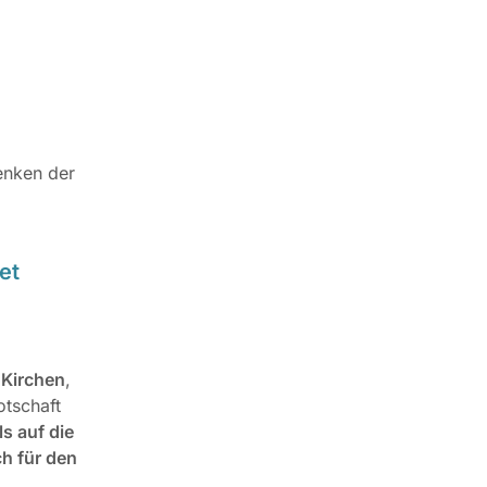
enken der
bet
r Kirchen
,
tschaft
s auf die
h für den