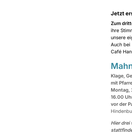
Jetzt er
Zum dritt
ihre Stim
unsere ei
Auch bei 
Café Hand
Mahn
Klage, G
mit Pfarr
Montag, 
16.00 Uh
vor der P
Hindenbu
Hier drei
stattfind