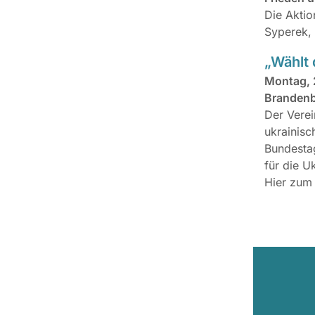
Die Aktio
Syperek,
„Wählt 
Montag, 
Brandenbu
Der Vere
ukrainisc
Bundestag
für die U
Hier zu