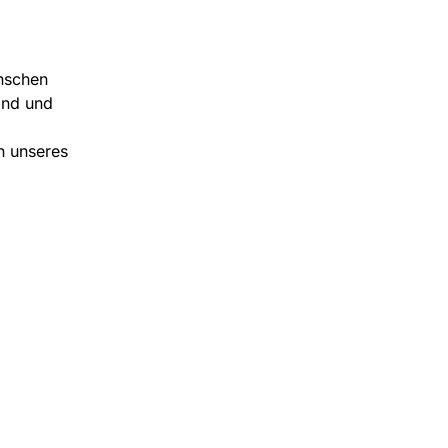
nschen
and und
n unseres