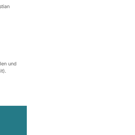
tian
len und
t).