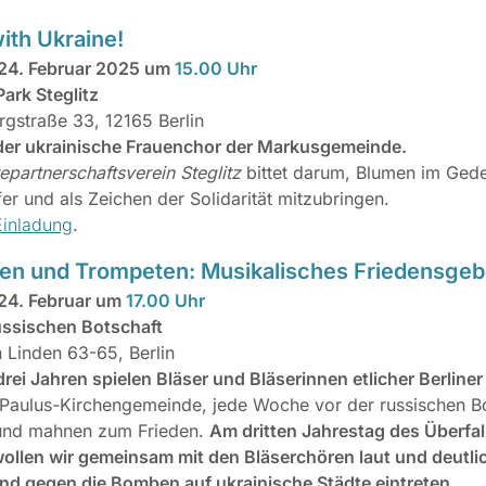
ith Ukraine!
24. Februar 2025 um
15.00 Uhr
ark Steglitz
gstraße 33, 12165 Berlin
 der ukrainische Frauenchor der Markusgemeinde.
epartnerschaftsverein Steglitz
bittet darum, Blumen im Ged
er und als Zeichen der Solidarität mitzubringen.
Einladung
.
en und Trompeten: Musikalisches Friedensge
24. Februar um
17.00 Uhr
ussischen Botschaft
 Linden 63-65, Berlin
 drei Jahren spielen Bläser und Bläserinnen etlicher Berline
Paulus-Kirchengemeinde, jede Woche vor der russischen Bo
 und mahnen zum Frieden.
Am dritten Jahrestag des Überfall
ollen wir gemeinsam mit den Bläserchören laut und deutlic
nd gegen die Bomben auf ukrainische Städte eintreten.