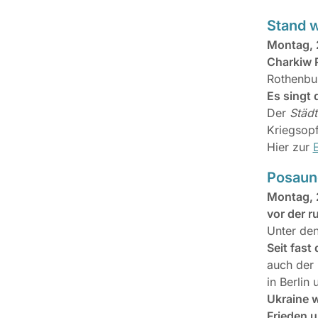
Stand w
Montag, 
Charkiw P
Rothenbur
Es singt
Der
Städt
Kriegsopf
Hier zur
Posaun
Montag, 
vor der r
Unter den
Seit fast
auch der 
in Berlin
Ukraine w
Frieden u