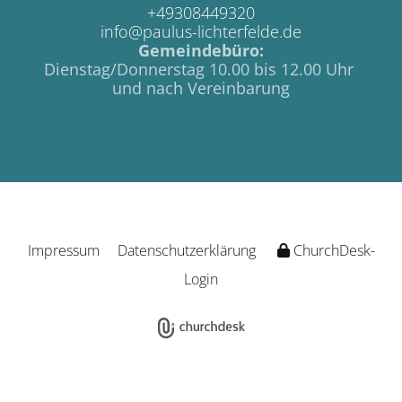
+49308449320
info@paulus-lichterfelde.de
Gemeindebüro:
Dienstag/Donnerstag 10.00 bis 12.00 Uhr
und nach Vereinbarung
Impressum
Datenschutzerklärung
ChurchDesk-
Login