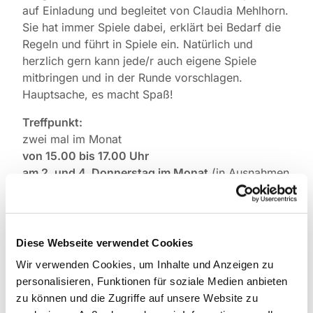
auf Einladung und begleitet von Claudia Mehlhorn.
Sie hat immer Spiele dabei, erklärt bei Bedarf die
Regeln und führt in Spiele ein. Natürlich und
herzlich gern kann jede/r auch eigene Spiele
mitbringen und in der Runde vorschlagen.
Hauptsache, es macht Spaß!
Treffpunkt:
zwei mal im Monat
von 15.00 bis 17.00 Uhr
am 2. und 4. Donnerstag im Monat
(in Ausnahmen
auch mal am 1. oder 3. Donnerstag)
zwischenzeitlich in der Mensa des Oberlin-
Seminars
(Zugang zwischen den Häusern
Diese Webseite verwendet Cookies
Tietzenweg 130 und Tietzenweg 132) oder
Wir verwenden Cookies, um Inhalte und Anzeigen zu
im
Parkettraum im Oberlin-Seminar
(Tietzenweg
personalisieren, Funktionen für soziale Medien anbieten
130, 12203 Berlin-Lichterfelde)
zu können und die Zugriffe auf unsere Website zu