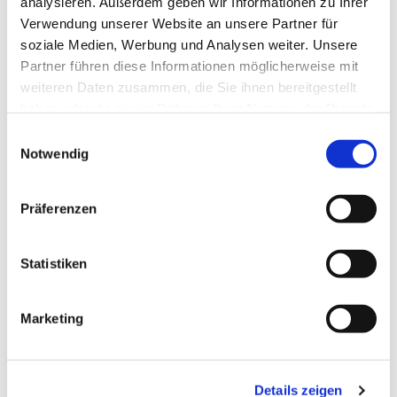
analysieren. Außerdem geben wir Informationen zu Ihrer
Verwendung unserer Website an unsere Partner für
soziale Medien, Werbung und Analysen weiter. Unsere
Eine Anmeldung ist nicht erforderlich
- einfach
Partner führen diese Informationen möglicherweise mit
vorbeikommen!
weiteren Daten zusammen, die Sie ihnen bereitgestellt
haben oder die sie im Rahmen Ihrer Nutzung der Dienste
Letzter Termin 2025:
gesammelt haben.
18. Dezember
Einwilligungsauswahl
Notwendig
Präferenzen
Statistiken
Marketing
Details zeigen