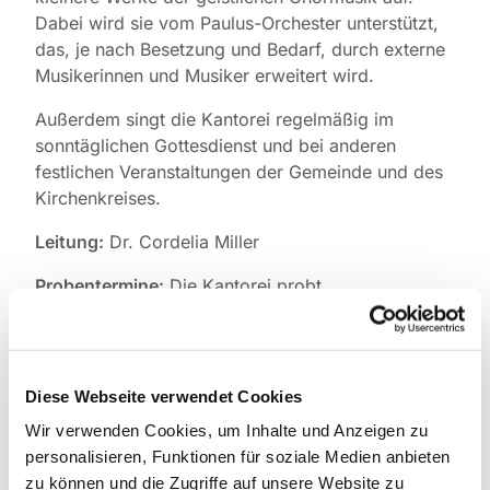
Dabei wird sie vom Paulus-Orchester unterstützt,
das, je nach Besetzung und Bedarf, durch externe
Musikerinnen und Musiker erweitert wird.
Außerdem singt die Kantorei regelmäßig im
sonntäglichen Gottesdienst und bei anderen
festlichen Veranstaltungen der Gemeinde und des
Kirchenkreises.
Leitung:
Dr. Cordelia Miller
Probentermine:
Die Kantorei probt
regelmäßig
donnerstags von 19.30 bis 21.30 Uhr,
ab Juni 2025 in der Pauluskirche.
Wer Lust und
Interesse hat, mit zu singen, wird gebeten, vorab
mit der Leiterin der Kantorei Cordelia Miller
Diese Webseite verwendet Cookies
Kontakt aufzunehmen.
Wir verwenden Cookies, um Inhalte und Anzeigen zu
personalisieren, Funktionen für soziale Medien anbieten
Probenwochenenden:
Einmal jährlich finden auf
zu können und die Zugriffe auf unsere Website zu
Chorreisen oder in den Räumlichkeiten der