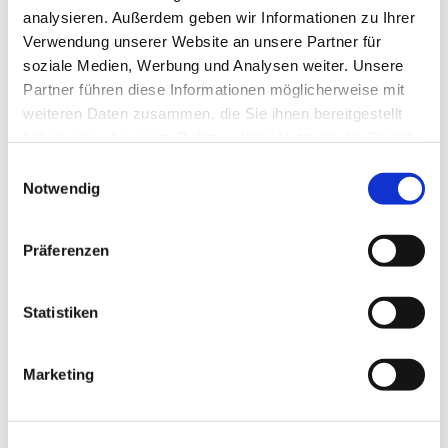
analysieren. Außerdem geben wir Informationen zu Ihrer
Paulusgemeinde intensive Probenphasen zur
Verwendung unserer Website an unsere Partner für
Vorbereitung auf größere Aufführungen statt. In
soziale Medien, Werbung und Analysen weiter. Unsere
den vergangenen Jahren waren wir u.a. in
Partner führen diese Informationen möglicherweise mit
Lobethal, Rheinsberg, Marienthal, Bad Saarow und
weiteren Daten zusammen, die Sie ihnen bereitgestellt
Schmochtitz.
haben oder die sie im Rahmen Ihrer Nutzung der Dienste
gesammelt haben.
Einwilligungsauswahl
Hier mehr zur Paulus-Kantorei..
Notwendig
Präferenzen
Statistiken
Marketing