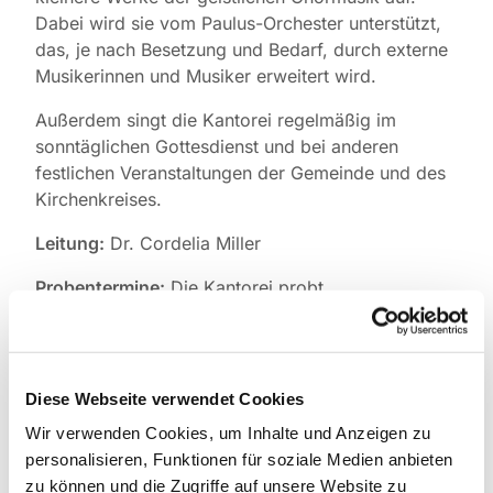
Dabei wird sie vom Paulus-Orchester unterstützt,
das, je nach Besetzung und Bedarf, durch externe
Musikerinnen und Musiker erweitert wird.
Außerdem singt die Kantorei regelmäßig im
sonntäglichen Gottesdienst und bei anderen
festlichen Veranstaltungen der Gemeinde und des
Kirchenkreises.
Leitung:
Dr. Cordelia Miller
Probentermine:
Die Kantorei probt
regelmäßig
donnerstags von 19.30 bis 21.30 Uhr,
ab Juni 2025 in der Pauluskirche.
Wer Lust und
Interesse hat, mit zu singen, wird gebeten, vorab
mit der Leiterin der Kantorei Cordelia Miller
Diese Webseite verwendet Cookies
Kontakt aufzunehmen.
Wir verwenden Cookies, um Inhalte und Anzeigen zu
personalisieren, Funktionen für soziale Medien anbieten
Probenwochenenden:
Einmal jährlich finden auf
zu können und die Zugriffe auf unsere Website zu
Chorreisen oder in den Räumlichkeiten der