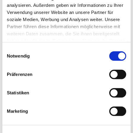
analysieren. Außerdem geben wir Informationen zu Ihrer
Paulusgemeinde intensive Probenphasen zur
Verwendung unserer Website an unsere Partner für
Vorbereitung auf größere Aufführungen statt. In
soziale Medien, Werbung und Analysen weiter. Unsere
den vergangenen Jahren waren wir u.a. in
Partner führen diese Informationen möglicherweise mit
Lobethal, Rheinsberg, Marienthal, Bad Saarow und
weiteren Daten zusammen, die Sie ihnen bereitgestellt
Schmochtitz.
haben oder die sie im Rahmen Ihrer Nutzung der Dienste
gesammelt haben.
Einwilligungsauswahl
Hier mehr zur Paulus-Kantorei..
Notwendig
Präferenzen
Statistiken
Marketing