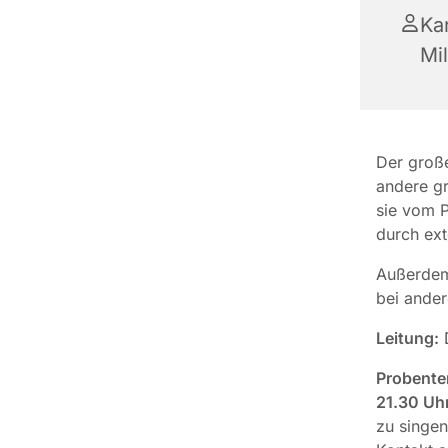
Kan
Mil
Der große
andere gr
sie vom P
durch ext
Außerdem 
bei ander
Leitung:
D
Probente
21.30 Uhr
zu singen