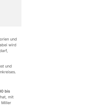
torien und
abei wird
darf,
nst und
nkreises.
30 bis
hat, mit
 Miller