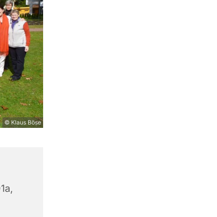
© Klaus Böse
1a,