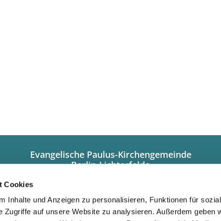
Evangelische Paulus-Kirchengemeinde
Berlin-Lichterfelde
Hindenburgdamm 101a
12203 Berlin
t Cookies
+49308449320
 Inhalte und Anzeigen zu personalisieren, Funktionen für sozia
info@paulus-lichterfelde.de
e Zugriffe auf unsere Website zu analysieren. Außerdem geben w
Gemeindebüro: