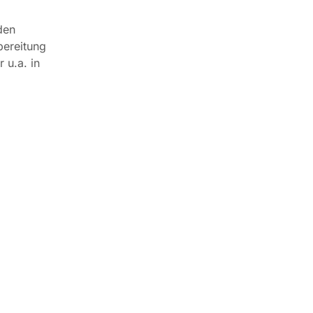
den
bereitung
 u.a. in