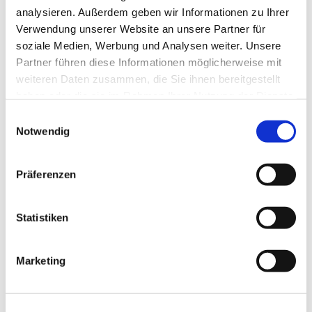
analysieren. Außerdem geben wir Informationen zu Ihrer
Paulusgemeinde intensive Probenphasen zur
Verwendung unserer Website an unsere Partner für
Vorbereitung auf größere Aufführungen statt. In
soziale Medien, Werbung und Analysen weiter. Unsere
den vergangenen Jahren waren wir u.a. in
Partner führen diese Informationen möglicherweise mit
Lobethal, Rheinsberg, Marienthal, Bad Saarow und
weiteren Daten zusammen, die Sie ihnen bereitgestellt
Schmochtitz.
haben oder die sie im Rahmen Ihrer Nutzung der Dienste
gesammelt haben.
Einwilligungsauswahl
Hier mehr zur Paulus-Kantorei..
Notwendig
Präferenzen
Statistiken
Marketing