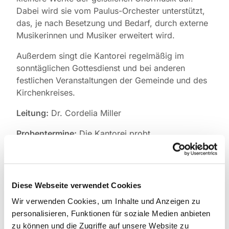
Dabei wird sie vom Paulus-Orchester unterstützt,
das, je nach Besetzung und Bedarf, durch externe
Musikerinnen und Musiker erweitert wird.
Außerdem singt die Kantorei regelmäßig im
sonntäglichen Gottesdienst und bei anderen
festlichen Veranstaltungen der Gemeinde und des
Kirchenkreises.
Leitung:
Dr. Cordelia Miller
Probentermine:
Die Kantorei probt
regelmäßig
donnerstags von 19.30 bis 21.30 Uhr,
ab Juni 2025 in der Pauluskirche.
Wer Lust und
Interesse hat, mit zu singen, wird gebeten, vorab
mit der Leiterin der Kantorei Cordelia Miller
Diese Webseite verwendet Cookies
Kontakt aufzunehmen.
Wir verwenden Cookies, um Inhalte und Anzeigen zu
personalisieren, Funktionen für soziale Medien anbieten
Probenwochenenden:
Einmal jährlich finden auf
zu können und die Zugriffe auf unsere Website zu
Chorreisen oder in den Räumlichkeiten der