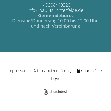
+49308449320
info@paulus-lichterfelde.de
Gemeindebüro:
Dienstag/Donnerstag 10.00 bis 12.00 Uhr
und nach Vereinbarung
Impressum
Datenschutzerklärung
ChurchDesk-
Login