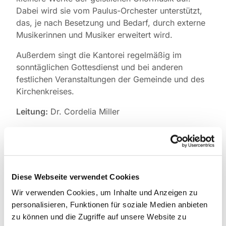
Dabei wird sie vom Paulus-Orchester unterstützt,
das, je nach Besetzung und Bedarf, durch externe
Musikerinnen und Musiker erweitert wird.
Außerdem singt die Kantorei regelmäßig im
sonntäglichen Gottesdienst und bei anderen
festlichen Veranstaltungen der Gemeinde und des
Kirchenkreises.
Leitung:
Dr. Cordelia Miller
Probentermine:
Die Kantorei probt
regelmäßig
donnerstags von 19.30 bis 21.30 Uhr,
ab Juni 2025 in der Pauluskirche.
Wer Lust und
Interesse hat, mit zu singen, wird gebeten, vorab
Diese Webseite verwendet Cookies
mit der Leiterin der Kantorei Cordelia Miller
Kontakt aufzunehmen.
Wir verwenden Cookies, um Inhalte und Anzeigen zu
personalisieren, Funktionen für soziale Medien anbieten
Probenwochenenden:
Einmal jährlich finden auf
zu können und die Zugriffe auf unsere Website zu
Chorreisen oder in den Räumlichkeiten der