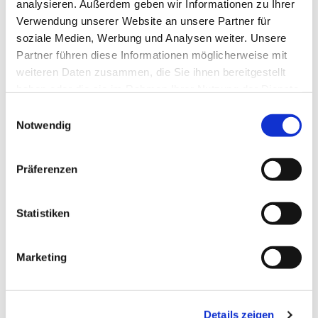
analysieren. Außerdem geben wir Informationen zu Ihrer
Paulusgemeinde intensive Probenphasen zur
Verwendung unserer Website an unsere Partner für
Vorbereitung auf größere Aufführungen statt. In
soziale Medien, Werbung und Analysen weiter. Unsere
den vergangenen Jahren waren wir u.a. in
Partner führen diese Informationen möglicherweise mit
Lobethal, Rheinsberg, Marienthal, Bad Saarow und
weiteren Daten zusammen, die Sie ihnen bereitgestellt
Schmochtitz.
haben oder die sie im Rahmen Ihrer Nutzung der Dienste
gesammelt haben.
Hier mehr zur Paulus-Kantorei..
Einwilligungsauswahl
Notwendig
Präferenzen
Statistiken
Marketing
Details zeigen