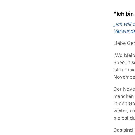
"Ich bi
„Ich will
Verwundet
Liebe Ge
„Wo bleib
Spee in s
ist für m
November
Der Novem
manchen H
in den Go
weiter, u
bleibst d
Das sind 