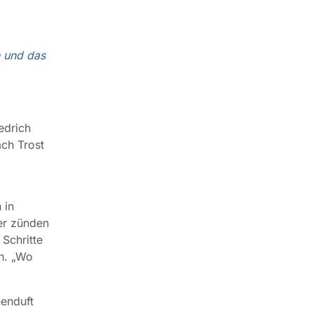
n und das
.
edrich
ach Trost
 in
er zünden
 Schritte
n. „Wo
h?
enduft