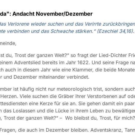
n da": Andacht November/Dezember
 das Verlorene wieder suchen und das Verirrte zurückbringe
e verbinden und das Schwache stärken.“ (Ezechiel 34,16)
meinde,
st du, Trost der ganzen Welt?“ so fragt der Lied-Dichter Fri
einem Adventslied bereits im Jahr 1622. Und seine Frage n
ich auch in diesem Jahr wie eine Klammer, die beide Monate
 und Dezember miteinander verbindet.
ber ist häufig nicht nur meteorologisch trist, sondern auch
erzen. Viele suchen die Gräber ihrer Verstorbenen auf od
ttesdiensten eine Kerze für sie an. Sie gehen damit ein paar
m das Loslassen und die Lücke in ihrem Leben zu bewältige
u, Trost der ganzen Welt?“ – Wo bleibst du, Trost, für mic
Fragen, die auch im Dezember bleiben. Adventskranz, Tann