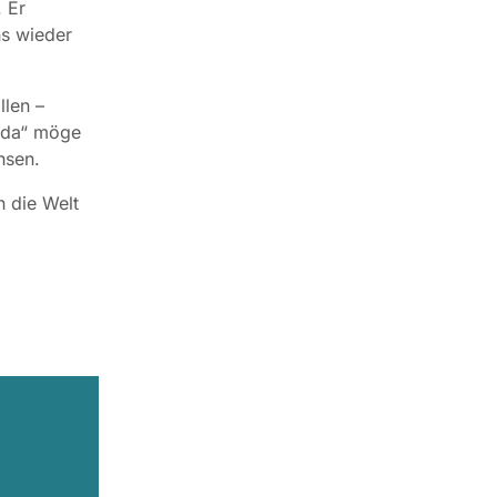
. Er
ns wieder
llen –
n da“ möge
hsen.
 die Welt