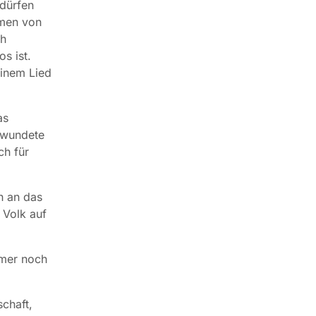
 dürfen
mmen von
ch
s ist.
einem Lied
as
rwundete
ch für
h an das
 Volk auf
mmer noch
schaft,