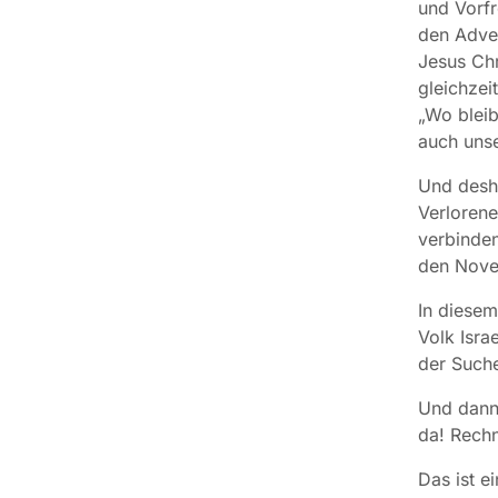
und Vorfr
den Adve
Jesus Chr
gleichzei
„Wo bleib
auch unse
Und desha
Verlorene
verbinden
den Nov
In diesem
Volk Isra
der Such
Und dann 
da! Rechn
Das ist e