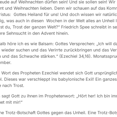
eude auf Weihnachten dürfen sein! Und sie sollen sein! Wir
nt und Weihnachten lieben. Denn wir schauen auf das Ko
istus: Gottes Heiland für uns! Und doch wissen wir natürli
tig, was auch in diesen Wochen in der Welt alles an Unheil lo
st du, Trost der ganzen Welt?“ Friedrich Spee schreibt in s
re Sehnsucht in den Advent hinein.
lb höre ich es wie Balsam: Gottes Versprechen: „Ich will d
 wieder suchen und das Verirrte zurückbringen und das Ve
 und das Schwache stärken.“ (Ezechiel 34,16). Monatsspru
ember.
 Wort des Propheten Ezechiel wendet sich Gott ursprünglic
el. Dieses war verschleppt ins babylonische Exil! Ein ganzes
e nach Trost.
sagt Gott zu ihnen im Prophetenwort: „Hört her! Ich bin i
et mit mir!“
ine Trotz-Botschaft Gottes gegen das Unheil. Eine Trotz-Bot