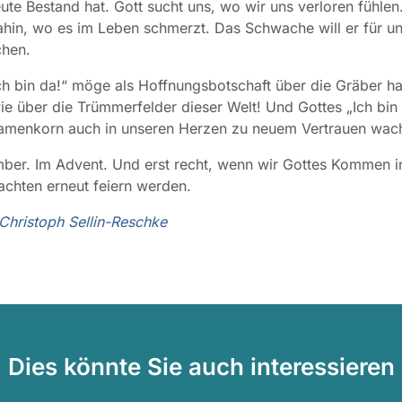
eute Bestand hat. Gott sucht uns, wo wir uns verloren fühlen
in, wo es im Leben schmerzt. Das Schwache will er für u
chen.
ch bin da!“ möge als Hoffnungsbotschaft über die Gräber ha
e über die Trümmerfelder dieser Welt! Und Gottes „Ich bi
Samenkorn auch in unseren Herzen zu neuem Vertrauen wac
er. Im Advent. Und erst recht, wenn wir Gottes Kommen in
chten erneut feiern werden.
-Christoph Sellin-Reschke
Dies könnte Sie auch interessieren