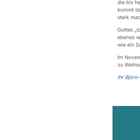
die bis h
kommt dah
stark ma
Gottes „I
ebenso wi
wie ein 
Im Novemb
zu Weihna
Ihr Björn