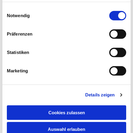
haben oder die sie im Rahmen Ihrer Nutzung der Dienste
gesammelt haben.
Einwilligungsauswahl
Notwendig
Präferenzen
Statistiken
Marketing
Details zeigen
Cookies zulassen
Dies könnte Sie auch
interessieren
Auswahl erlauben