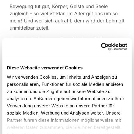
Bewegung tut gut, Körper, Geiste und Seele
zugleich - so viel ist klar. Im Alter gilt das um so
mehr! Und wer sich aufrafft, dem wird der Lohn oft
unmittelbar zuteil.
Unter der Leitung von Frau Charlotte Dellmann,
zum Beispiel. Immer montags leitet die erfahrene
Übungsleiterin sanfte Bewegungen sowie ein
bisschen Kraft- und Konditionstraining an.
Diese Webseite verwendet Cookies
Bitte bringen Sie bequeme Kleidung mit.
Wir verwenden Cookies, um Inhalte und Anzeigen zu
Übungsmatten und andere Hilfsmittel sind
personalisieren, Funktionen für soziale Medien anbieten
vorhanden.
zu können und die Zugriffe auf unsere Website zu
analysieren. Außerdem geben wir Informationen zu Ihrer
Bei Fragen können Sie sich gern direkt an Frau
Verwendung unserer Website an unsere Partner für
Dellmann wenden. Telefon: 0162 6400755.
soziale Medien, Werbung und Analysen weiter. Unsere
Partner führen diese Informationen möglicherweise mit
weiteren Daten zusammen, die Sie ihnen bereitgestellt