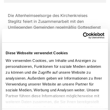
Die Altenheimseelsorge des Kirchenkreises
Steglitz feiert in Zusammenarbeit mit den
Umliegenden Gemeinden regelmäßig Gottesdienst
in der
Seniorenwohnanlage Haus Rothenburg.
Herwarthstraße 15, 12207 Berlin
Diese Webseite verwendet Cookies
Wir freuen uns über rege Teilnahme auch von
Wir verwenden Cookies, um Inhalte und Anzeigen zu
Angehörigen und Menschen aus Nachbarschaft
personalisieren, Funktionen für soziale Medien anbieten
und Gemeinde.
zu können und die Zugriffe auf unsere Website zu
analysieren. Außerdem geben wir Informationen zu Ihrer
Pfarrerin Anette Hohnwald
Verwendung unserer Website an unsere Partner für
soziale Medien, Werbung und Analysen weiter. Unsere
Partner führen diese Informationen möglicherweise mit
weiteren Daten zusammen, die Sie ihnen bereitgestellt
haben oder die sie im Rahmen Ihrer Nutzung der Dienste