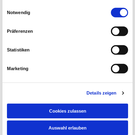
gesammelt haben.
Einwilligungsauswahl
Notwendig
Präferenzen
Statistiken
Marketing
Details zeigen
Dies könnte Sie auch
Cookies zulassen
interessieren
Auswahl erlauben