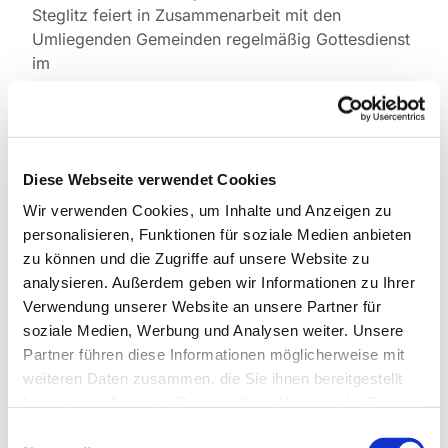
Steglitz feiert in Zusammenarbeit mit den
Umliegenden Gemeinden regelmäßig Gottesdienst
im
Seniorenhaus Bethel
Promenadenstraße 30
12207 Berlin-Lichterfelde
Diese Webseite verwendet Cookies
Wir freuen uns über rege Teilnahme auch von
Wir verwenden Cookies, um Inhalte und Anzeigen zu
Angehörigen und Menschen aus Nachbarschaft
personalisieren, Funktionen für soziale Medien anbieten
und Gemeinde.
zu können und die Zugriffe auf unsere Website zu
Pfarrerin Anette Hohnwald
analysieren. Außerdem geben wir Informationen zu Ihrer
Verwendung unserer Website an unsere Partner für
soziale Medien, Werbung und Analysen weiter. Unsere
Partner führen diese Informationen möglicherweise mit
weiteren Daten zusammen, die Sie ihnen bereitgestellt
haben oder die sie im Rahmen Ihrer Nutzung der Dienste
gesammelt haben.
Einwilligungsauswahl