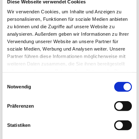
Diese Webseite verwendet Cookies
Kommen Sie und sehen Sie, wie es in der
Wir verwenden Cookies, um Inhalte und Anzeigen zu
Dorfkirche mit dem frenetischen Tanz Davids
personalisieren, Funktionen für soziale Medien anbieten
zugeht. Und seien Sie unbesorgt: Sie werden
zu können und die Zugriffe auf unsere Website zu
tanzen – und dafür nicht einmal aufstehen
analysieren. Außerdem geben wir Informationen zu Ihrer
müssen.
Verwendung unserer Website an unsere Partner für
Herzlich,
soziale Medien, Werbung und Analysen weiter. Unsere
Partner führen diese Informationen möglicherweise mit
Ihre Adriana Hasenberg und Christine Sörje
weiteren Daten zusammen, die Sie ihnen bereitgestellt
haben oder die sie im Rahmen Ihrer Nutzung der Dienste
gesammelt haben.
Im Anschluss
bietet
Pfarrer Björn-Christoph Sellin-
Einwilligungsauswahl
Notwendig
Reschke
für alle Interessierten, Laien und Tanz-
Neulinge wie Profis oder Geübte an, PRAXIS zu
schnuppern!
Tanz-Einheit, eine halbe Stunde in
Präferenzen
der Pauluskirche nach dem Gottesdienst in der
Dorfkirche.
Statistiken