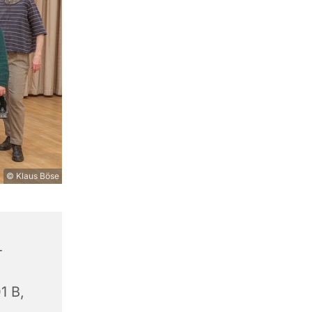
© Klaus Böse
-
1 B,