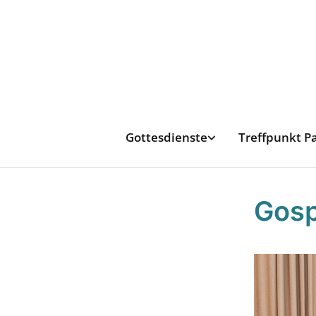
Gottesdienste
Treffpunkt P
Gosp