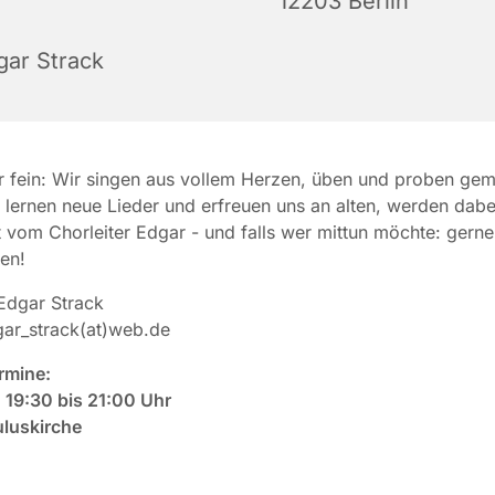
12203 Berlin
gar Strack
r fein: Wir singen aus vollem Herzen, üben und proben ge
 lernen neue Lieder und erfreuen uns an alten, werden dabe
t vom Chorleiter Edgar - und falls wer mittun möchte: gern
en!
dgar Strack
ar_strack(at)web.de
rmine:
 19:30 bis 21:00 Uhr
uluskirche