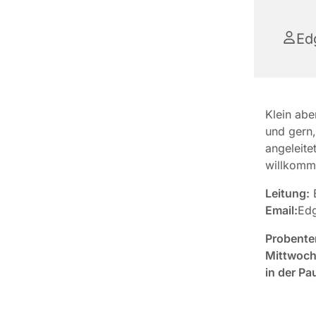
Ed
Klein abe
und gern,
angeleite
willkomm
Leitung:
E
Email:
Edg
Probente
Mittwoch
in der Pa