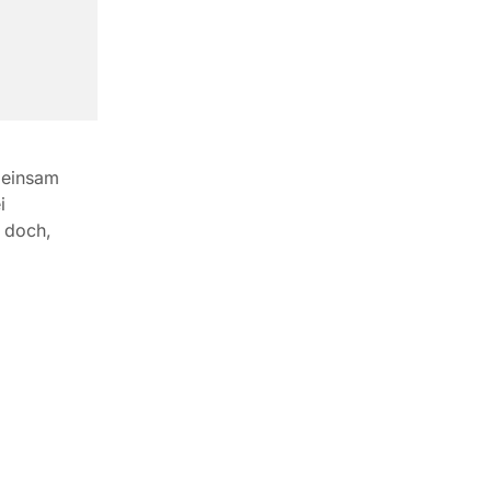
meinsam
i
e doch,