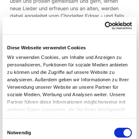
üben und proben gemeinsam und gern, lernen
neue Lieder und erfreuen uns an alten, werden
dabei angeleitet vom Chorleiter Edgar - und falls
wer mittun möchte: gerne doch, willkommen!
Leitung:
Edgar Strack
Email:
Edgar_strack(at)web.de
Diese Webseite verwendet Cookies
Probentermine:
Wir verwenden Cookies, um Inhalte und Anzeigen zu
Mittwoch 19:30 bis 21:00 Uhr
personalisieren, Funktionen für soziale Medien anbieten
in der Pauluskirche
zu können und die Zugriffe auf unsere Website zu
analysieren. Außerdem geben wir Informationen zu Ihrer
Verwendung unserer Website an unsere Partner für
soziale Medien, Werbung und Analysen weiter. Unsere
Partner führen diese Informationen möglicherweise mit
weiteren Daten zusammen, die Sie ihnen bereitgestellt
haben oder die sie im Rahmen Ihrer Nutzung der Dienste
gesammelt haben.
Einwilligungsauswahl
Notwendig