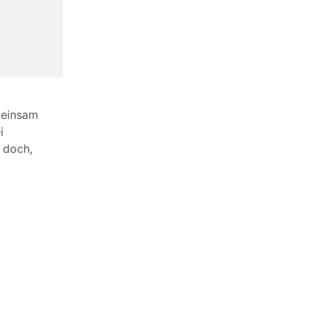
meinsam
i
e doch,