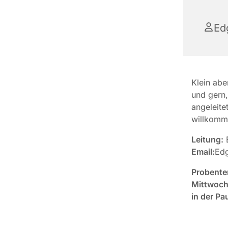
Ed
Klein abe
und gern,
angeleite
willkomm
Leitung:
E
Email:
Edg
Probente
Mittwoch
in der Pa