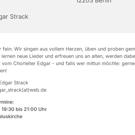
12203 Berlin
gar Strack
r fein: Wir singen aus vollem Herzen, üben und proben ge
 lernen neue Lieder und erfreuen uns an alten, werden dabe
t vom Chorleiter Edgar - und falls wer mittun möchte: gern
en!
dgar Strack
ar_strack(at)web.de
rmine:
 19:30 bis 21:00 Uhr
uluskirche