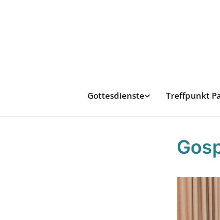
Gottesdienste
Treffpunkt P
Gosp