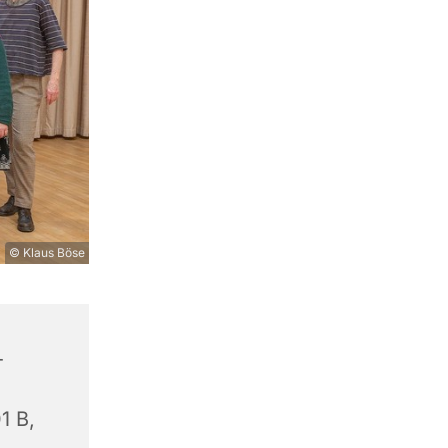
© Klaus Böse
-
1 B,