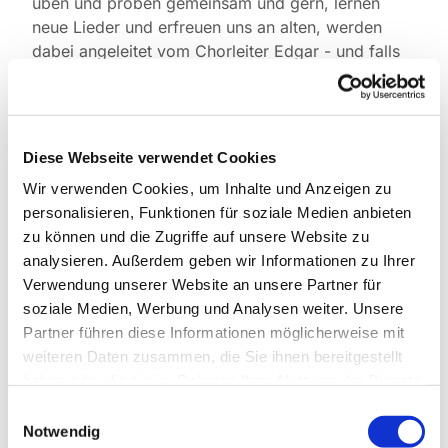
üben und proben gemeinsam und gern, lernen
neue Lieder und erfreuen uns an alten, werden
dabei angeleitet vom Chorleiter Edgar - und falls
wer mittun möchte: gerne doch, willkommen!
Leitung:
Edgar Strack
Email:
Edgar_strack(at)web.de
Diese Webseite verwendet Cookies
Wir verwenden Cookies, um Inhalte und Anzeigen zu
Probentermine:
Mittwoch 19:30 bis 21:00 Uhr
personalisieren, Funktionen für soziale Medien anbieten
ab Juni 2025 in der Pauluskirche
zu können und die Zugriffe auf unsere Website zu
analysieren. Außerdem geben wir Informationen zu Ihrer
Verwendung unserer Website an unsere Partner für
soziale Medien, Werbung und Analysen weiter. Unsere
Partner führen diese Informationen möglicherweise mit
weiteren Daten zusammen, die Sie ihnen bereitgestellt
haben oder die sie im Rahmen Ihrer Nutzung der Dienste
gesammelt haben.
Einwilligungsauswahl
Notwendig