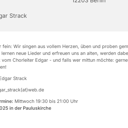
12203 Berlin
gar Strack
r fein: Wir singen aus vollem Herzen, üben und proben ge
 lernen neue Lieder und erfreuen uns an alten, werden dabe
t vom Chorleiter Edgar - und falls wer mittun möchte: gern
en!
dgar Strack
ar_strack(at)web.de
rmine:
Mittwoch 19:30 bis 21:00 Uhr
025 in der Pauluskirche