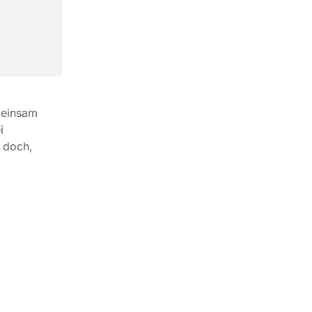
meinsam
i
e doch,