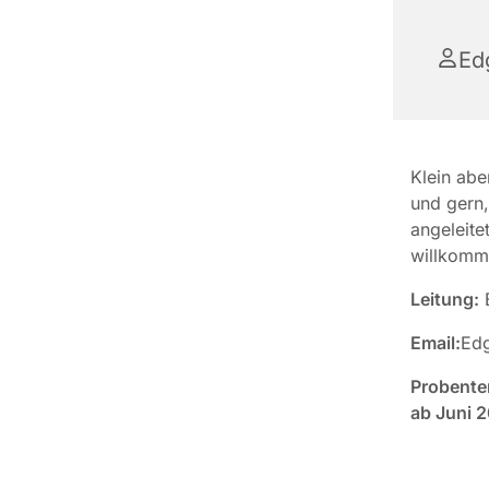
Ed
Klein abe
und gern,
angeleite
willkomm
Leitung:
E
Email:
Edg
Probente
ab Juni 2