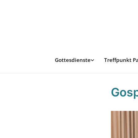
Gottesdienste
Treffpunkt P
Gosp