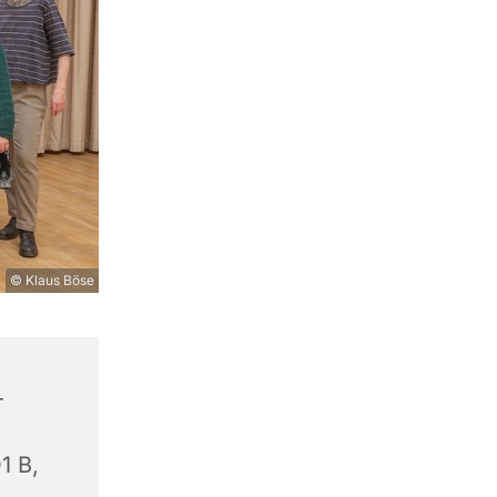
© Klaus Böse
-
1 B,