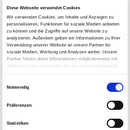
Mittwoch, 06. Mai um 14.00 Uhr
Diese Webseite verwendet Cookies
Treffpunkt ist das Besucherzentrum
Wir verwenden Cookies, um Inhalte und Anzeigen zu
am Eingang Königin-Luise-Straße 6-8, 14195
personalisieren, Funktionen für soziale Medien anbieten
Berlin
zu können und die Zugriffe auf unsere Website zu
analysieren. Außerdem geben wir Informationen zu Ihrer
Die Teilnahmezahl ist begrenzt - es wird deshalb
Verwendung unserer Website an unsere Partner für
um
Anmeldung
gebeten im
Pflegestützpunkt
soziale Medien, Werbung und Analysen weiter. Unsere
Steglitz
Partner führen diese Informationen möglicherweise mit
Telefon: 030 76902600
weiteren Daten zusammen, die Sie ihnen bereitgestellt
E-Mail: steglitz@pspberlin.de
haben oder die sie im Rahmen Ihrer Nutzung der Dienste
gesammelt haben.
Hier der Flyer
Einwilligungsauswahl
Notwendig
Präferenzen
Statistiken
Dies könnte Sie auch