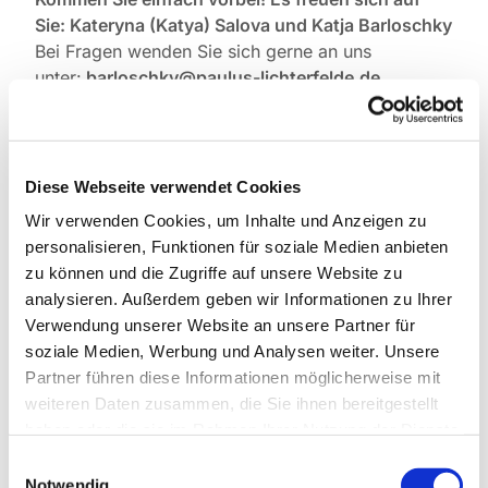
Sie: Kateryna (Katya) Salova und Katja Barloschky
Bei Fragen wenden Sie sich gerne an uns
unter:
barloschky@paulus-lichterfelde.de
Ми в'яжемо шапки та шарфи, пінетки для
Diese Webseite verwendet Cookies
малечі, шкарпетки та рукавички , светри та
сердечка для дітей і дорослих в Україні, для
Wir verwenden Cookies, um Inhalte und Anzeigen zu
себе а також для безхатченків Берліну.
personalisieren, Funktionen für soziale Medien anbieten
zu können und die Zugriffe auf unsere Website zu
Під час зустрічей у нашому Кафе ви заведете
analysieren. Außerdem geben wir Informationen zu Ihrer
нові знайомства, під час розмови за філіжанкою
Verwendung unserer Website an unsere Partner für
кави з частуванням, навчитеся в'язати спицями
soziale Medien, Werbung und Analysen weiter. Unsere
або гачком.Ви можете відновити та
Partner führen diese Informationen möglicherweise mit
вдосконалити вже набуті навички з цього
weiteren Daten zusammen, die Sie ihnen bereitgestellt
рукоділля! Наше Кафе - це місце зустрічі людей
haben oder die sie im Rahmen Ihrer Nutzung der Dienste
з України та Німеччини, де можна практикувати
gesammelt haben.
Einwilligungsauswahl
спілкування німецькою, набути друзів та
Notwendig