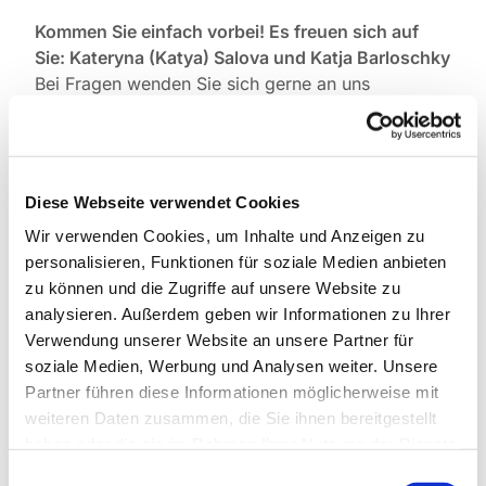
Kommen Sie einfach vorbei!
Es freuen sich auf
Sie: Kateryna (Katya) Salova und Katja Barloschky
Bei Fragen wenden Sie sich gerne an uns
unter:
barloschky@paulus-lichterfelde.de
Ми в'яжемо шапки та шарфи, пінетки для
Diese Webseite verwendet Cookies
малечі, шкарпетки та рукавички , светри та
Wir verwenden Cookies, um Inhalte und Anzeigen zu
сердечка для дітей і дорослих в Україні, для
personalisieren, Funktionen für soziale Medien anbieten
себе а також для безхатченків Берліну.
zu können und die Zugriffe auf unsere Website zu
analysieren. Außerdem geben wir Informationen zu Ihrer
Під час зустрічей у нашому Кафе ви заведете
Verwendung unserer Website an unsere Partner für
нові знайомства, під час розмови за філіжанкою
soziale Medien, Werbung und Analysen weiter. Unsere
кави з частуванням, навчитеся в'язати спицями
Partner führen diese Informationen möglicherweise mit
або гачком.Ви можете відновити та
weiteren Daten zusammen, die Sie ihnen bereitgestellt
вдосконалити вже набуті навички з цього
haben oder die sie im Rahmen Ihrer Nutzung der Dienste
рукоділля! Наше Кафе - це місце зустрічі людей
gesammelt haben.
з України та Німеччини, де можна практикувати
Einwilligungsauswahl