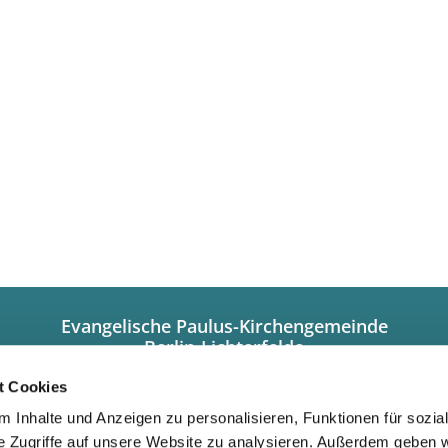
Evangelische Paulus-Kirchengemeinde
Berlin-Lichterfelde
Hindenburgdamm 101a
12203 Berlin
t Cookies
+49308449320
 Inhalte und Anzeigen zu personalisieren, Funktionen für sozia
info@paulus-lichterfelde.de
e Zugriffe auf unsere Website zu analysieren. Außerdem geben w