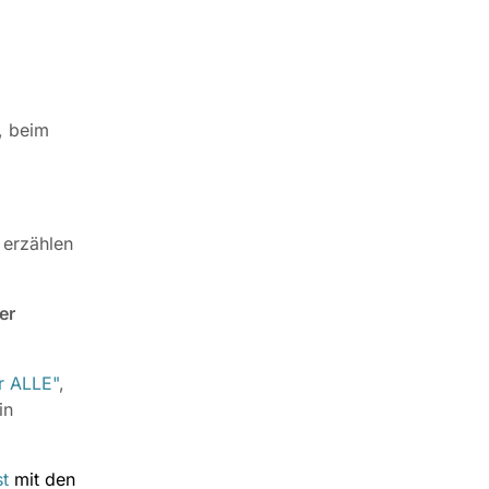
, beim
 erzählen
er
r ALLE"
,
in
st
mit den