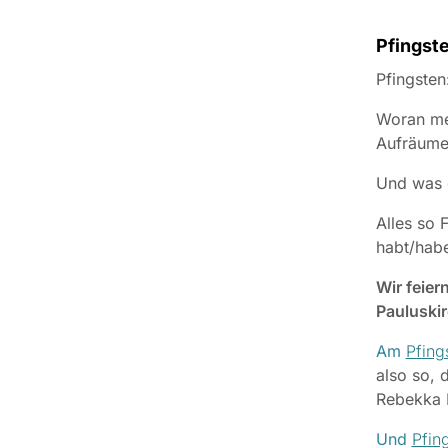
Pfingste
Pfingsten
Woran mer
Aufräume
Und was 
Alles so 
habt/hab
Wir feier
Pauluskir
Am
Pfing
also so, 
Rebekka L
Und
Pfin