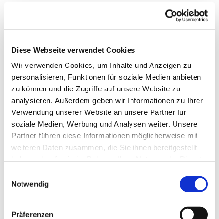
die Namen all derer, die nebenan wohnen? Gibt es
vielleicht sogar Nachbarschaftsfeste, auf denen
man sich begegnet?
Der Monat Mai lädt dazu ein, mehr aus der
Diese Webseite verwendet Cookies
eigenen Nachbarschaft zu machen! Am 31. Mai
Wir verwenden Cookies, um Inhalte und Anzeigen zu
findet in diesem Jahr der „Tag der Nachbarschaft“
personalisieren, Funktionen für soziale Medien anbieten
statt! – Nein, das ist kein kirchlicher Feiertag!
zu können und die Zugriffe auf unsere Website zu
analysieren. Außerdem geben wir Informationen zu Ihrer
Im Redaktionsteam finden wir aber, dass dieses
Verwendung unserer Website an unsere Partner für
Datum Anlass bietet, einen ganzen Monat lang neu
soziale Medien, Werbung und Analysen weiter. Unsere
„über den eigenen Tellerrand“ hinauszublicken.
Partner führen diese Informationen möglicherweise mit
In diesem Paulusbrief tun wir das und wollen Sie
weiteren Daten zusammen, die Sie ihnen bereitgestellt
gerne zu mehr Nachbarschaft inspirieren!
haben oder die sie im Rahmen Ihrer Nutzung der Dienste
gesammelt haben.
Einwilligungsauswahl
Gute Begegnungen wünscht Ihr Redaktionsteam
Notwendig
Na, dann los!
Hier zur ganzen Ausgabe
unseres
Gemeindebriefes im Mai 2024
Präferenzen