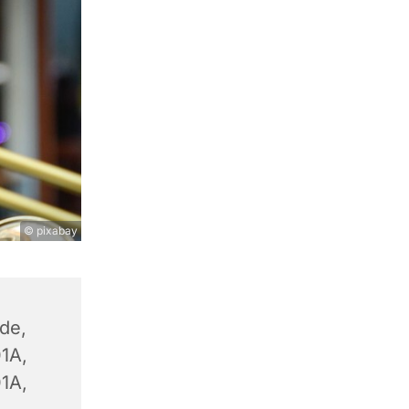
© pixabay
lde,
1A,
1A,